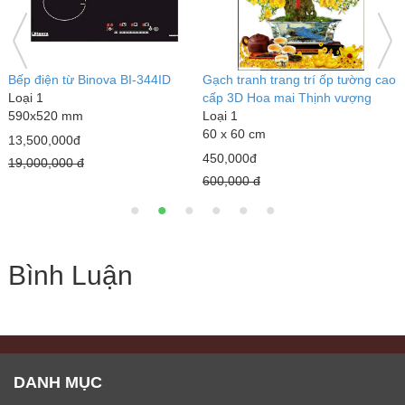
 tường cao
Gạch Prime 30x30 9154
Bếp điện từ Binova BI-6699
vượng
Loại 1
Loại 1
30 x 30 cm (Thùng 11 viên =
730x420 mm
0,99m²)
9,500,000đ
140,000đ
16,000,000 đ
200,000 đ
Bình Luận
DANH MỤC