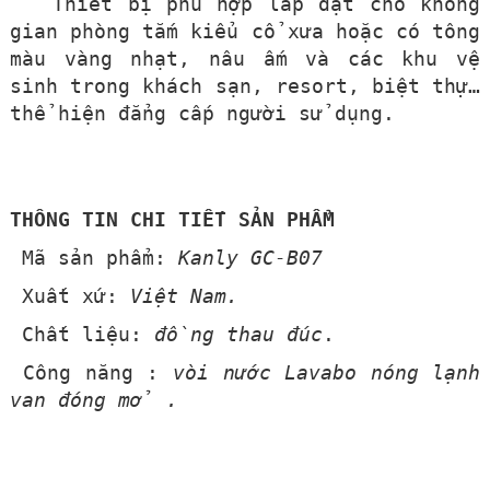
Thiết bị phù hợp lắp đặt cho không
gian phòng tắm kiểu cổ xưa hoặc có tông
màu vàng nhạt, nâu ấm và các khu vệ
sinh trong khách sạn, resort, biệt thự…
thể hiện đẳng cấp người sử dụng.
THÔNG TIN CHI TIẾT SẢN PHẨM
Mã sản phẩm:
Kanly GC-B07
Xuất xứ:
Việt Nam.
Chất liệu:
đồng thau đúc
.
Công năng :
vòi nước Lavabo nóng lạnh
van đóng mở .