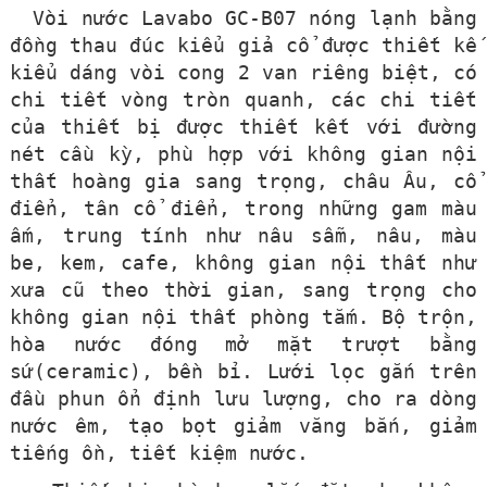
Vòi nước Lavabo GC-B07 nóng lạnh bằng
đồng thau đúc kiểu giả cổ được thiết kế
kiểu dáng vòi cong 2 van riêng biệt, có
chi tiết vòng tròn quanh, các chi tiết
của thiết bị được thiết kết với đường
nét cầu kỳ, phù hợp với không gian nội
thất hoàng gia sang trọng, châu Âu, cổ
điển, tân cổ điển, trong những gam màu
ấm, trung tính như nâu sẫm, nâu, màu
be, kem, cafe, không gian nội thất như
xưa cũ theo thời gian, sang trọng cho
không gian nội thất phòng tắm.
Bộ trộn,
hòa nước đóng mở mặt trượt bằng
sứ(ceramic), bền bỉ.
Lưới lọc gắn trên
đầu phun ổn định lưu lượng, cho ra dòng
nước êm, tạo bọt giảm văng bắn, giảm
tiếng ồn, tiết kiệm nước.