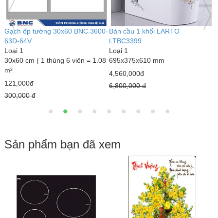
Bàn cầu 1 khối kim cương
Bàn cầu 1 khối LARTO
LARTO LTBC3339
LTBC3389
Loại 1
Loại 1
690 x 375 x 820 mm
770 x 500 x 680 mm
3,000,000đ
5,020,000đ
4,300,000 đ
7,890,000 đ
Sản phẩm bạn đã xem