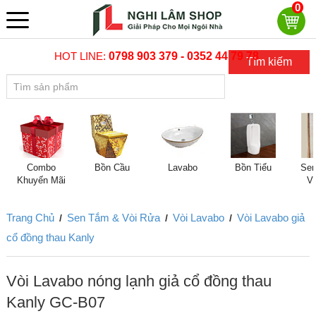
0
HOT LINE:
0798 903 379 - 0352 44 79 78
Tìm kiếm
Combo
Bồn Cầu
Lavabo
Bồn Tiểu
Sen
Khuyến Mãi
V
Trang Chủ
Sen Tắm & Vòi Rửa
Vòi Lavabo
Vòi Lavabo giả
/
/
/
cổ đồng thau Kanly
Vòi Lavabo nóng lạnh giả cổ đồng thau
Kanly GC-B07