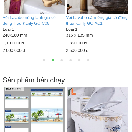
ồng
Vòi Lavabo giả cổ đồng thau
Vòi Lavabo nóng lạnh giả cổ
Kanly GCA 20
đồng thau Kanly GCA13
Loại 1
Loại 1
295 x 114 mm
330 x 155 mm
1,350,000đ
2,120,000đ
2,100,000 đ
2,600,000 đ
Sản phẩm bán chạy