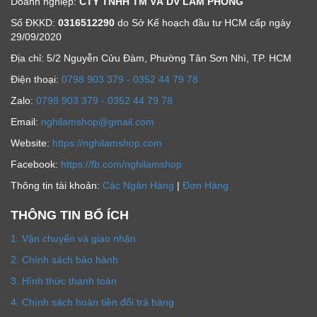
Doanh nghiệp:
CTY TNHH TM VÀ DV LÂM PHONG
Số ĐKKD:
0316512290
do Sở Kế hoạch đầu tư HCM cấp ngày
29/09/2020
Địa chỉ: 5/2 Nguyễn Cửu Đàm, Phường Tân Sơn Nhì, TP. HCM
Ðiện thoại:
0798 903 379 - 0352 44 79 78
Zalo:
0798 903 379 - 0352 44 79 78
Email:
nghilamshop@gmail.com
Website:
https://nghilamshop.com
Facebook:
https://fb.com/nghilamshop
Thông tin tài khoản:
Các Ngân Hàng
|
Đơn Hàng
THÔNG TIN BỔ ÍCH
1. Vận chuyển và giao nhận
2. Chính sách bảo hành
3. Hình thức thanh toán
4. Chính sách hoàn tiền đổi trả hàng