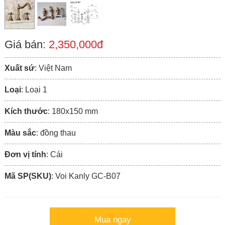
Giá bán:
2,350,000đ
Xuất sứ
: Việt Nam
Loại
: Loại 1
Kích thước
: 180x150 mm
Màu sắc
: đồng thau
Đơn vị tính
: Cái
Mã SP(SKU)
: Voi Kanly GC-B07
Mua ngay