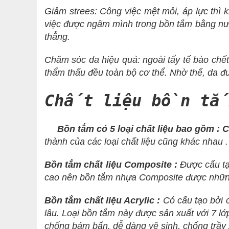
Giảm strees: Công việc mệt mỏi, áp lực thì kh
việc được ngâm mình trong bồn tắm bằng nướ
thẳng.
Chăm sóc da hiệu quả: ngoài tẩy tế bào chết,
thẩm thấu đều toàn bộ cơ thể. Nhờ thế, da 
Chất liệu bồn tắ
Bồn tắm có 5 loại chất liệu bao gồm : Com
thành của các loại chất liệu cũng khác nhau .
Bồn tắm chất liệu Composite :
Được cấu tạ
cao nên bồn tắm nhựa Composite được nhữn
Bồn tắm chất liệu Acrylic :
Có cấu tạo bởi c
lâu. Loại bồn tắm này được sản xuất với 7 lớ
chống bám bẩn, dễ dàng vệ sinh, chống trầy 