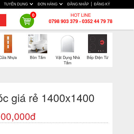
TUYỂN DỤNG
ĐƠN HÀNG
ĐĂNG NHẬP
ĐĂNG KÝ
HOT LINE
0
0798 903 379 - 0352 44 79 78
Cửa Nhựa
Bồn Tắm
Vật Dụng Nhà
Bếp Điện Từ
Tắm
óc giá rẻ 1400x1400
000,000đ