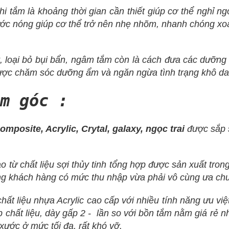
i tắm là khoảng thời gian cần thiết giúp cơ thể nghỉ ngơ
c nóng giúp cơ thể trở nên nhẹ nhõm, nhanh chóng xoa 
 loại bỏ bụi bẩn, ngâm tắm còn là cách đưa các dưỡng c
được chăm sóc dưỡng ẩm và ngăn ngừa tình trạng khô da
m góc :
posite, Acrylic, Crytal, galaxy, ngọc trai
được sắp 
o từ chất liệu sợi thủy tinh tổng hợp được sản xuất tron
g khách hàng có mức thu nhập vừa phải vô cùng ưa ch
hất liệu nhựa Acrylic cao cấp với nhiều tính năng ưu việ
p chất liệu, dày gấp 2 - lần so với bồn tắm nằm giá rẻ 
xước ở mức tối đa, rất khó vỡ.