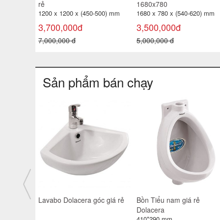
rẻ
1680x780
1200 x 1200 x (450-500) mm
1680 x 780 x (540-620) mm
3,700,000đ
3,500,000đ
7,000,000 đ
5,000,000 đ
Sản phẩm bán chạy
taly
Lavabo Dolacera góc giá rẻ
Bồn Tiểu nam giá rẻ
Dolacera
410*290 mm