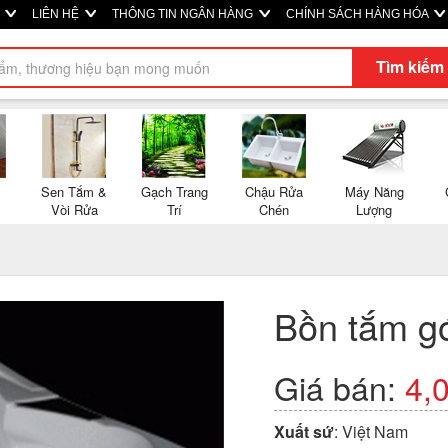
P
LIÊN HỆ
THÔNG TIN NGÂN HÀNG
CHÍNH SÁCH HÀNG HÓA
Tìm kiếm
Sen Tắm &
Gạch Trang
Chậu Rửa
Máy Năng
Vòi Rửa
Trí
Chén
Lượng
Bồn tắm g
Giá bán:
4,
Xuất sứ
: Việt Nam