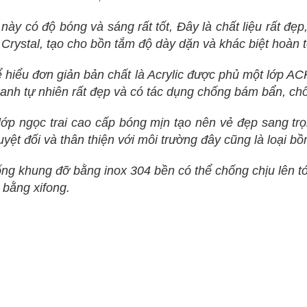
ụ này có độ bóng và sáng rất tốt, Đây là chất liệu rất đ
i Crystal, tạo cho bồn tắm độ dày dặn và khác biệt hoàn
ể hiểu đơn giản bản chất là Acrylic được phủ một lớp AC
anh tự nhiên rất đẹp và có tác dụng chống bám bẩn, chố
ớp ngọc trai cao cấp bóng mịn tạo nên vẻ đẹp sang tr
uyệt đối và thân thiện với môi trường đây cũng là loại b
ng khung đỡ bằng inox 304 bền có thể chống chịu lên tớ
 bằng xifong.