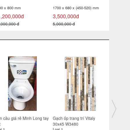
00 x 800 mm
1700 x 680 x (450-520) mm
1,200,000đ
3,500,000đ
,000,000 đ
5,000,000 đ
n cầu giá rẻ Minh Long tay
Gạch ốp trang trí Vitaly
Gạch lát s
t
30x45 W3480
4606
i 1
Loại 1
Loại 1