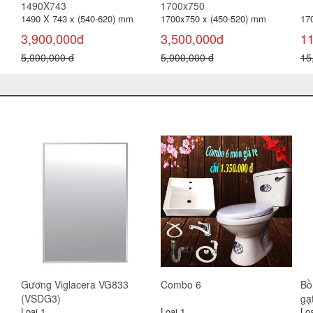
1490X743
1700x750
1490 X 743 x (540-620) mm
1700x750 x (450-520) mm
17
3,900,000đ
3,500,000đ
1
5,000,000 đ
5,000,000 đ
15
Gương Viglacera VG833
Combo 6
Bồ
(VSDG3)
gạ
Loại 1
Loại 1
Loạ