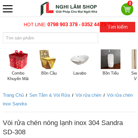
0
HOT LINE:
0798 903 379 - 0352 44 79 78
Tìm kiếm
Combo
Bồn Cầu
Lavabo
Bồn Tiểu
Sen
Khuyến Mãi
V
Trang Chủ
Sen Tắm & Vòi Rửa
Vòi rửa chén
Vòi rửa chén
/
/
/
inox Sandra
Vòi rửa chén nóng lạnh inox 304 Sandra
SD-308