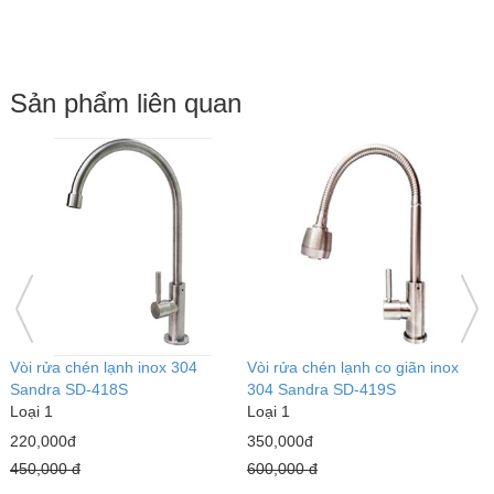
Sản phẩm liên quan
4
Vòi rửa chén lạnh co giãn inox
Vòi rửa chén nóng lạnh inox
304 Sandra SD-419S
Sandra SD-320
Loại 1
Loại 1
350,000đ
950,000đ
600,000 đ
1,300,000 đ