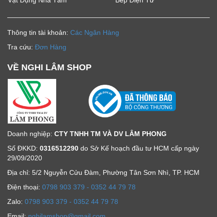
Vật Dụng Nhà Tắm
Bếp Điện Từ
Thông tin tài khoản:
Các Ngân Hàng
Tra cứu:
Đơn Hàng
VỀ NGHI LÂM SHOP
Doanh nghiệp:
CTY TNHH TM VÀ DV LÂM PHONG
Số ĐKKD:
0316512290
do Sở Kế hoạch đầu tư HCM cấp ngày
29/09/2020
Địa chỉ: 5/2 Nguyễn Cửu Đàm, Phường Tân Sơn Nhì, TP. HCM
Ðiện thoại:
0798 903 379 - 0352 44 79 78
Zalo:
0798 903 379 - 0352 44 79 78
Email:
nghilamshop@gmail.com