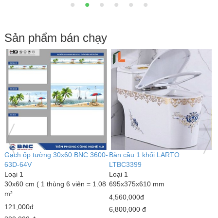
Sản phẩm bán chạy
ch ốp tường 30x60 BNC 3600-
Bàn cầu 1 khối LARTO
Bàn c
D-64V
LTBC3399
LART
i 1
Loại 1
Loại 1
60 cm ( 1 thùng 6 viên = 1.08
695x375x610 mm
690 x
4,560,000đ
3,000
1,000đ
6,800,000 đ
4,300