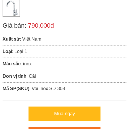
Giá bán:
790,000đ
Xuất sứ
: Việt Nam
Loại
: Loại 1
Màu sắc
: inox
Đơn vị tính
: Cái
Mã SP(SKU)
: Voi inox SD-308
Mua ngay