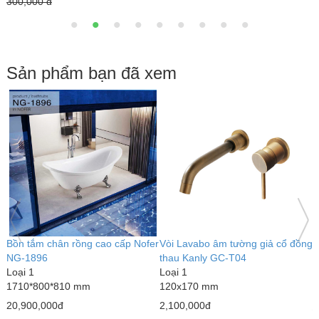
,000 đ
Sản phẩm bạn đã xem
Bồn tắm chân rồng cao cấp Nofer
Vòi Lavabo âm tường giả cổ đồng
G
NG-1896
thau Kanly GC-T04
L
Loại 1
Loại 1
5
1710*800*810 mm
120x170 mm
1
20,900,000đ
2,100,000đ
1