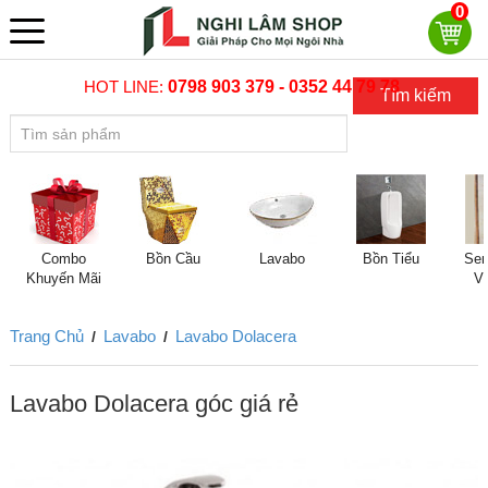
0
HOT LINE:
0798 903 379 - 0352 44 79 78
Tìm kiếm
Combo
Bồn Cầu
Lavabo
Bồn Tiểu
Sen
Khuyến Mãi
V
Trang Chủ
Lavabo
Lavabo Dolacera
/
/
Lavabo Dolacera góc giá rẻ