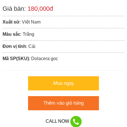
Giá bán:
180,000đ
Xuất sứ
: Việt Nam
Màu sắc
: Trắng
Đơn vị tính
: Cái
Mã SP(SKU)
: Dolacera goc
Mua ngay
Thêm vào giỏ hàng
CALL NOW