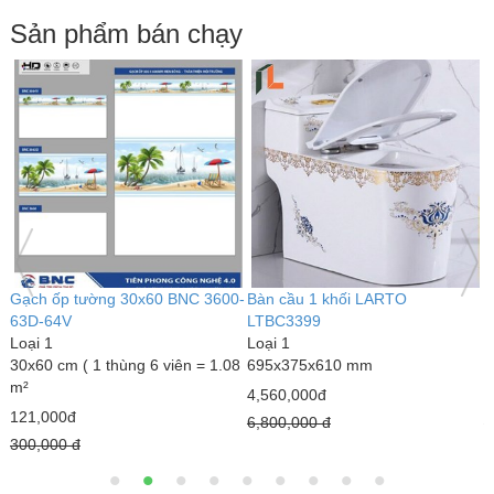
Sản phẩm bán chạy
 cầu 1 khối LARTO
Bàn cầu 1 khối kim cương
Bàn c
BC3399
LARTO LTBC3339
LTBC
i 1
Loại 1
Loại 1
5x375x610 mm
690 x 375 x 820 mm
770 x
60,000đ
3,000,000đ
5,020
00,000 đ
4,300,000 đ
7,890,