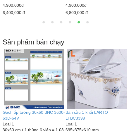
4,900,000đ
5,900,000đ
4
6,600,000 đ
8,600,000 đ
6
Sản phẩm bán chạy
Bàn cầu 1 khối kim cương
Bàn cầu 1 khối LARTO
G
LARTO LTBC3339
LTBC3389
L
Loại 1
Loại 1
6
690 x 375 x 820 mm
770 x 500 x 680 mm
1