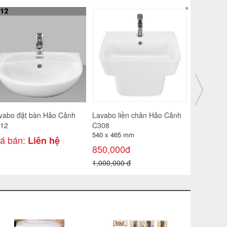
vabo đặt bàn Hảo Cảnh
Lavabo liền chân Hảo Cảnh
Lavabo đặ
12
C308
C416
540 x 465 mm
iá bán:
750,000
Liên hệ
850,000đ
950,000 đ
1,000,000 đ