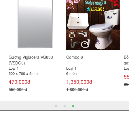
Gương Viglacera VG833
Combo 6
Bồ
(VSDG3)
gạ
Loại 1
Loại 1
Loạ
500 x 700 x 5mm
6 món
5
470,000đ
1,350,000đ
80
550,000 đ
1,600,000 đ