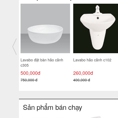
ảo Cảnh
Lavabo đặt bàn hảo cảnh
Lavabo hảo cảnh c102
c305
500,000đ
260,000đ
750,000 đ
400,000 đ
Sản phẩm bán chạy