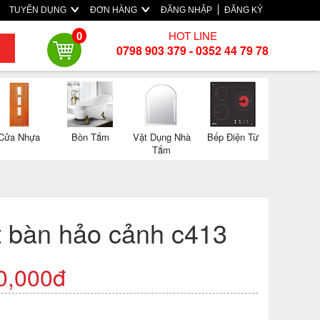
TUYỂN DỤNG
ĐƠN HÀNG
ĐĂNG NHẬP
ĐĂNG KÝ
HOT LINE
0
0798 903 379 - 0352 44 79 78
Cửa Nhựa
Bồn Tắm
Vật Dụng Nhà
Bếp Điện Từ
Tắm
t bàn hảo cảnh c413
0,000đ