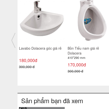
taly
Lavabo Dolacera góc giá rẻ
Bồn Tiểu nam giá rẻ
Dolacera
410*290 mm
180,000đ
170,000đ
300,000 đ
300,000 đ
Sản phẩm bạn đã xem