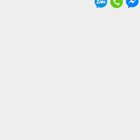
THÔNG TIN BỔ ÍCH
. Vận chuyển và giao nhận
. Chính sách bảo hành
. Hình thức thanh toán
. Chính sách hoàn tiền đổi trả hàng
. Chính sách bảo mật
. Thông tin chủ sở hữu Website
. Liên hệ
. Về chúng tôi