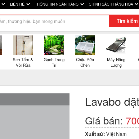
P
LIÊN HỆ
THÔNG TIN NGÂN HÀNG
CHÍNH SÁCH HÀNG HÓA
Tìm kiếm
Sen Tắm &
Gạch Trang
Chậu Rửa
Máy Năng
Vòi Rửa
Trí
Chén
Lượng
Lavabo đặ
Giá bán:
70
Xuất sứ
: Việt Nam