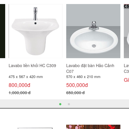
Lavabo liền khối HC C309
Lavabo đặt bàn Hảo Cảnh
La
C07
C3
475 x 567 x 420 mm
570 x 460 x 210 mm
G
800,000đ
500,000đ
1,000,000 đ
650,000 đ