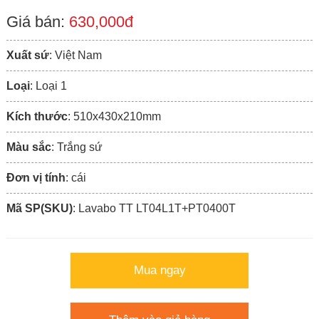
Giá bán:
630,000đ
Xuất sứ
: Việt Nam
Loại
: Loại 1
Kích thước
: 510x430x210mm
Màu sắc
: Trắng sứ
Đơn vị tính
: cái
Mã SP(SKU)
: Lavabo TT LT04L1T+PT0400T
Mua ngay