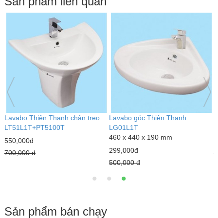
Sản phẩm liên quan
Lavabo Thiên Thanh chân treo
Lavabo góc Thiên Thanh
L
LT51L1T+PT5100T
LG01L1T
L
460 x 440 x 190 mm
550,000đ
6
299,000đ
700,000 đ
7
500,000 đ
Sản phẩm bán chạy