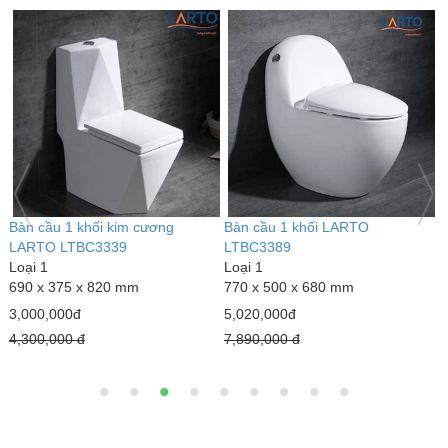
Bàn cầu 1 khối kim cương
Bàn cầu 1 khối LARTO
G
LARTO LTBC3339
LTBC3389
L
Loại 1
Loại 1
6
690 x 375 x 820 mm
770 x 500 x 680 mm
1
3,000,000đ
5,020,000đ
1
4,300,000 đ
7,890,000 đ
1