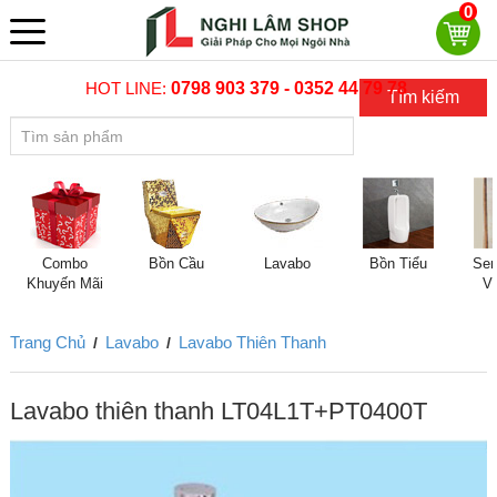
0
HOT LINE:
0798 903 379 - 0352 44 79 78
Tìm kiếm
Combo
Bồn Cầu
Lavabo
Bồn Tiểu
Sen
Khuyến Mãi
V
Trang Chủ
Lavabo
Lavabo Thiên Thanh
/
/
Lavabo thiên thanh LT04L1T+PT0400T