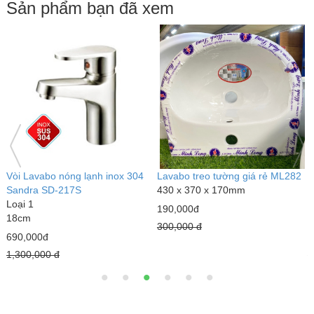
Sản phẩm bạn đã xem
Vòi Lavabo nóng lạnh inox 304
Lavabo treo tường giá rẻ ML282
V
Sandra SD-217S
430 x 370 x 170mm
đ
Loại 1
L
190,000đ
18cm
1
300,000 đ
690,000đ
2
1,300,000 đ
2