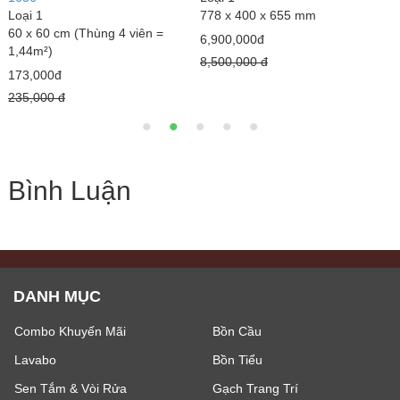
 655 mm
Loại 1
Loại 1
400 x 150mm
80 x 80 cm (Th
1,92m² )
2,570,000đ
Giá bán:
Liên 
3,200,000 đ
Bình Luận
DANH MỤC
Combo Khuyến Mãi
Bồn Cầu
Lavabo
Bồn Tiểu
Sen Tắm & Vòi Rửa
Gạch Trang Trí