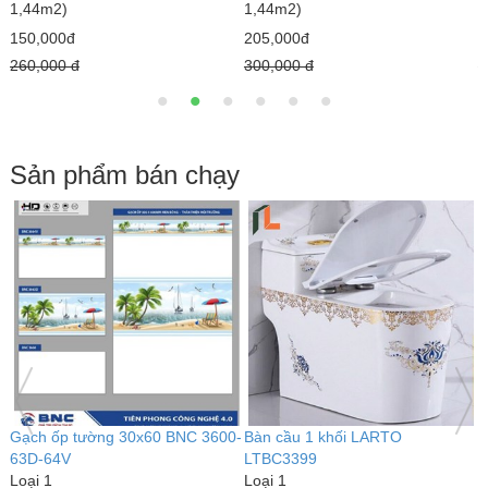
1,44m2)
1,44m2)
179,000đ
210,000đ
280,000 đ
250,000 đ
2
Sản phẩm bán chạy
Bàn cầu 1 khối kim cương
Bàn cầu 1 khối LARTO
LARTO LTBC3339
LTBC3389
Loại 1
Loại 1