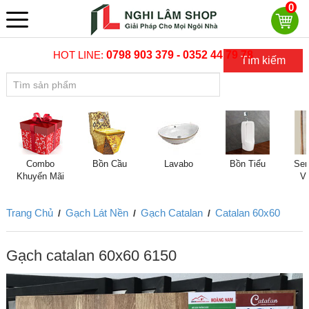
0
HOT LINE:
0798 903 379 - 0352 44 79 78
Tìm kiếm
Combo
Bồn Cầu
Lavabo
Bồn Tiểu
Sen
Khuyến Mãi
V
Trang Chủ
Gạch Lát Nền
Gạch Catalan
Catalan 60x60
/
/
/
Gạch catalan 60x60 6150