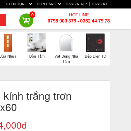
TUYỂN DỤNG
ĐƠN HÀNG
ĐĂNG NHẬP
ĐĂNG KÝ
HOT LINE
0
0798 903 379 - 0352 44 79 78
Cửa Nhựa
Bồn Tắm
Vật Dụng Nhà
Bếp Điện Từ
Tắm
kính trắng trơn
0x60
4,000đ