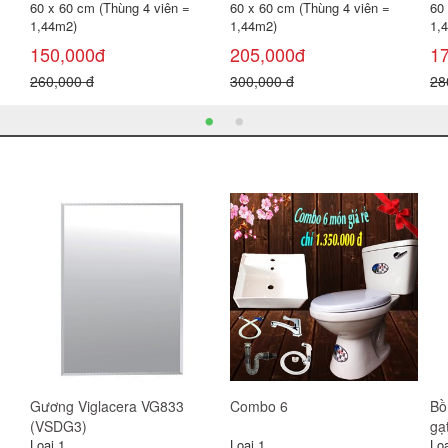
60 x 60 cm (Thùng 4 viên =
60 x 60 cm (Thùng 4 viên =
60
1,44m2)
1,44m2)
1,
115,000đ
139,000đ
1
180,000 đ
160,000 đ
16
ốc
Gạch ốp tường 30x60 BNC
Bàn cầu 1 khối LARTO
Bà
3600-63D-64V
LTBC3399
LA
Loại 1
Loại 1
Loạ