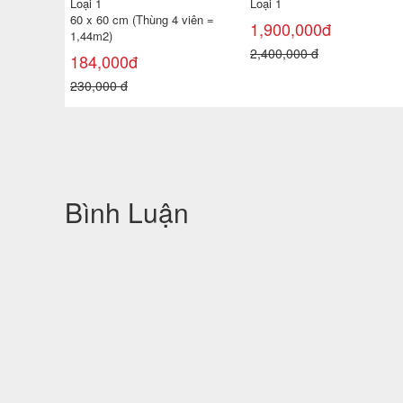
Loại 1
550,000đ
730x420 mm
700,000 đ
10,200,000đ
14,000,000 đ
Bình Luận