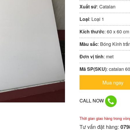
Xuất sứ
: Catalan
Loại
: Loại 1
Kích thước
: 60 x 60 cm
Màu sắc
: Bóng Kính trắ
Đơn vị tính
: met
Mã SP(SKU)
: catalan 6
Mua ngay
CALL NOW
Thời gian giao hàng trong vòn
Tư vấn đặt hàng:
0798