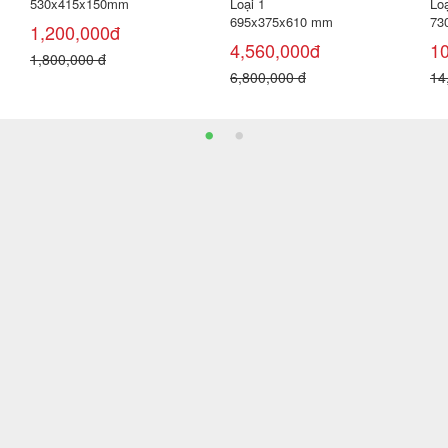
Loại 1
Loại 1
45
40 x 40 cm (Thùng 6 viên =
30x45 cm
1,
0,96 m² )
Giá bán:
Liên hệ
2,
179,000đ
200,000 đ