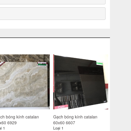
ch catalan 60x60 6132
Gạch catalan 60x60 6153
Gạch bóng
60x60 60
i 1
Loại 1
Loại 1