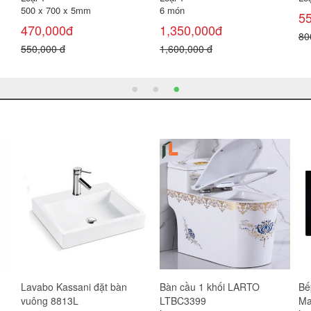
30x60 cm ( 1 thùng 6 viên =
695x375x610 mm
69
1.08 m²
4,560,000đ
3,
121,000đ
6,800,000 đ
4,
300,000 đ
Gạch lát sân đá Granite
Gạch ốp trang trí Đồng quê
La
40x40 C
30x45 TT2309
30