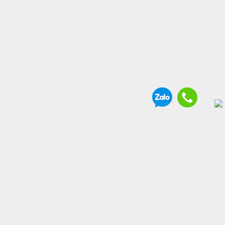
THÔNG TIN BỔ ÍCH
. Vận chuyển và giao nhận
. Chính sách bảo hành
. Hình thức thanh toán
. Chính sách hoàn tiền đổi trả hàng