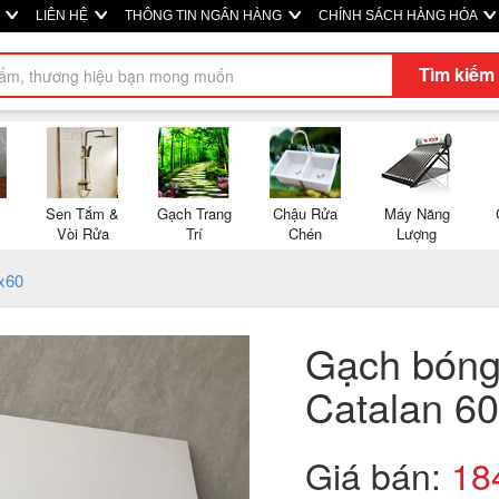
P
LIÊN HỆ
THÔNG TIN NGÂN HÀNG
CHÍNH SÁCH HÀNG HÓA
Tìm kiếm
Sen Tắm &
Gạch Trang
Chậu Rửa
Máy Năng
Vòi Rửa
Trí
Chén
Lượng
x60
Gạch bóng 
Catalan 6
Giá bán:
18