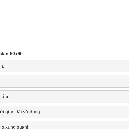
talan 60x60
h, 
phẩm
ời gian dài sử dụng
ờng xung quanh