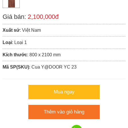
Giá bán:
2,100,000đ
Xuất sứ
: Việt Nam
Loại
: Loại 1
Kích thước
: 800 x 2100 mm
Mã SP(SKU)
: Cua Y@DOOR YC 23
Mua ngay
Thêm vào giỏ hàng