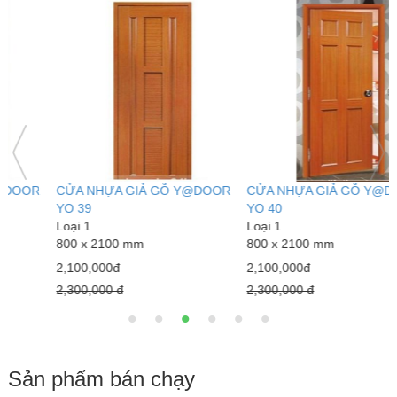
CỬA NHỰA GIẢ GỖ Y@DOOR
CỬA NHỰA GIẢ GỖ Y@DOOR
C
YO 39
YO 40
Y
Loại 1
Loại 1
L
800 x 2100 mm
800 x 2100 mm
8
2,100,000đ
2,100,000đ
2
2,300,000 đ
2,300,000 đ
2
Sản phẩm bán chạy