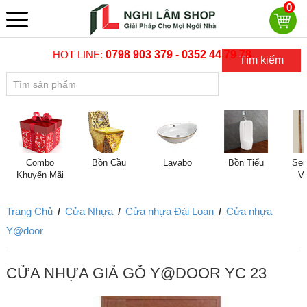
0
HOT LINE:
0798 903 379 - 0352 44 79 78
Tìm kiếm
Combo
Bồn Cầu
Lavabo
Bồn Tiểu
Sen
Khuyến Mãi
V
Trang Chủ
Cửa Nhựa
Cửa nhựa Đài Loan
Cửa nhựa
/
/
/
Y@door
CỬA NHỰA GIẢ GỖ Y@DOOR YC 23