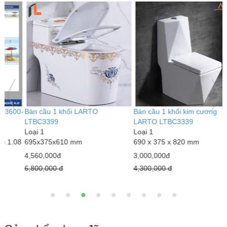
Bàn cầu 1 khối kim cương
Bàn cầu 1 khối LARTO
G
LARTO LTBC3339
LTBC3389
L
Loại 1
Loại 1
6
690 x 375 x 820 mm
770 x 500 x 680 mm
1
3,000,000đ
5,020,000đ
1
4,300,000 đ
7,890,000 đ
1