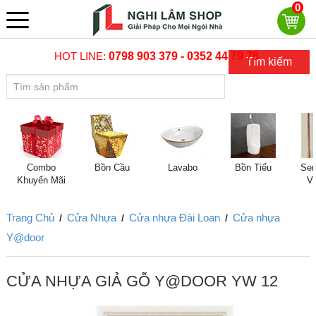
0
HOT LINE:
0798 903 379 - 0352 44 79 78
Tìm kiếm
Combo
Bồn Cầu
Lavabo
Bồn Tiểu
Sen
Khuyến Mãi
V
Trang Chủ
Cửa Nhựa
Cửa nhựa Đài Loan
Cửa nhựa
/
/
/
Y@door
CỬA NHỰA GIẢ GỖ Y@DOOR YW 12