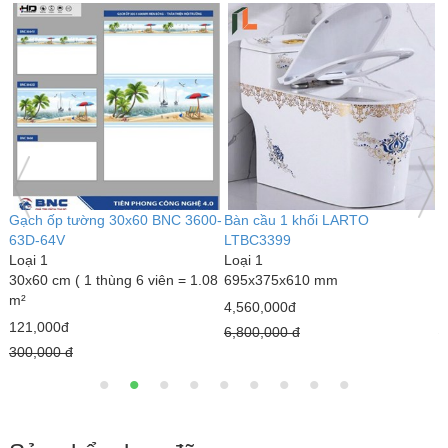
Bàn cầu 1 khối kim cương
Bàn cầu 1 khối LARTO
G
LARTO LTBC3339
LTBC3389
L
Loại 1
Loại 1
6
690 x 375 x 820 mm
770 x 500 x 680 mm
1
3,000,000đ
5,020,000đ
1
4,300,000 đ
7,890,000 đ
1