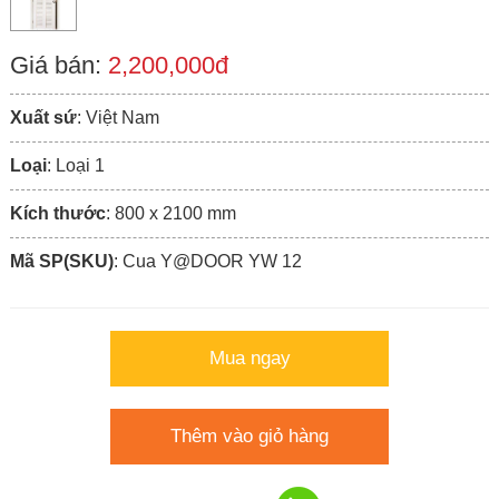
Giá bán:
2,200,000đ
Xuất sứ
: Việt Nam
Loại
: Loại 1
Kích thước
: 800 x 2100 mm
Mã SP(SKU)
: Cua Y@DOOR YW 12
Mua ngay
Thêm vào giỏ hàng