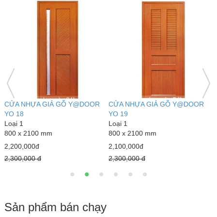
CỬA NHỰA GIẢ GỖ Y@DOOR
CỬA NHỰA GIẢ GỖ Y@DOOR
C
YO 39
YO 40
Y
Loại 1
Loại 1
L
800 x 2100 mm
800 x 2100 mm
8
2,100,000đ
2,100,000đ
2
2,300,000 đ
2,300,000 đ
2
Sản phẩm bán chạy