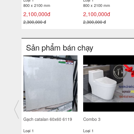
750 x 2000 mm
800 x 2100 mm
1,600,000đ
2,100,000đ
1,900,000 đ
2,300,000 đ
Sản phẩm bán chạy
taly
Lavabo Dolacera góc giá rẻ
Bồn Tiểu nam giá rẻ
Dolacera
410*290 mm
180,000đ