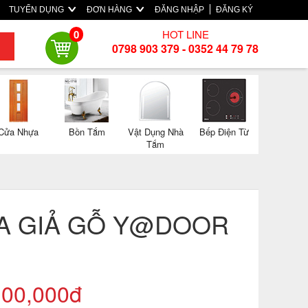
TUYỂN DỤNG
ĐƠN HÀNG
ĐĂNG NHẬP
ĐĂNG KÝ
HOT LINE
0
0798 903 379 - 0352 44 79 78
Cửa Nhựa
Bồn Tắm
Vật Dụng Nhà
Bếp Điện Từ
Tắm
A GIẢ GỖ Y@DOOR
100,000đ