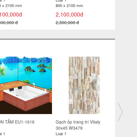
0 x 2100 mm
800 x 2100 mm
800 x 210
100,000đ
2,100,000đ
2,100,0
300,000 đ
2,300,000 đ
2,300,000
n cầu giá rẻ Minh Long tay
Gạch ốp trang trí Vitaly
Gạch lát s
t
30x45 W3480
4606
i 1
Loại 1
Loại 1