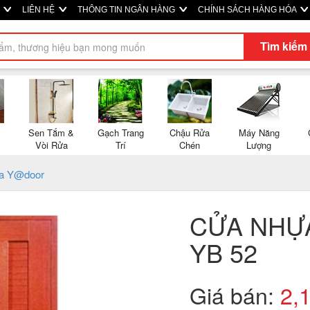
P
LIÊN HỆ
THÔNG TIN NGÂN HÀNG
CHÍNH SÁCH HÀNG HÓA
Tìm kiếm
Sen Tắm &
Gạch Trang
Chậu Rửa
Máy Năng
Vòi Rửa
Trí
Chén
Lượng
a Y@door
CỬA NHỰ
YB 52
Giá bán:
2,