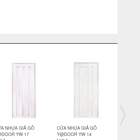
A NHỰA GIẢ GỖ
CỬA NHỰA GIẢ GỖ
CỬA NHỰ
DOOR YO 39
Y@DOOR YO 40
Y@DOOR 
i 1
Loại 1
Loại 1