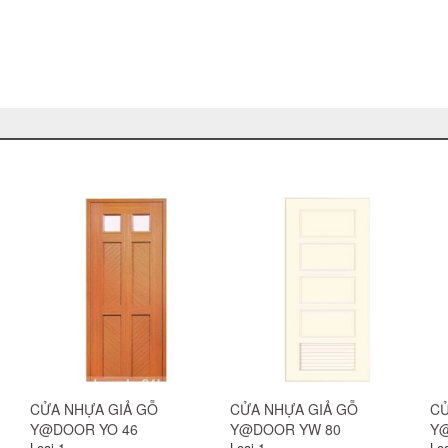
CỬA NHỰA GIẢ GỖ
CỬA NHỰA GIẢ GỖ
CỬ
Y@DOOR YO 18
Y@DOOR YO 19
Y@
Loại 1
Loại 1
Loạ