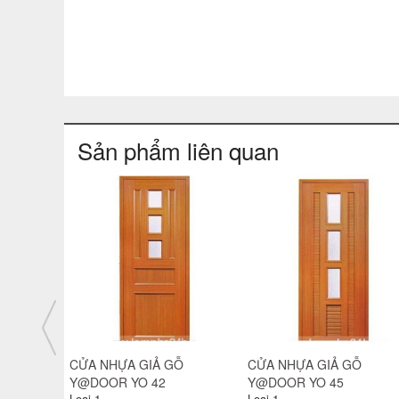
Sản phẩm liên quan
Ỗ
CỬA NHỰA GIẢ GỖ
CỬA NHỰA GIẢ GỖ
Y@DOOR PVC 04-731
Y@DOOR YO 25
Loại 1
Loại 1