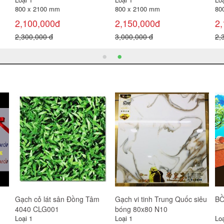
800 x 2100 mm
800 x 2100 mm
80
2,200,000đ
2,100,000đ
2,
2,300,000 đ
2,300,000 đ
2,
Gương Viglacera VG833
Combo 6
Bồ
(VSDG3)
gạ
Loại 1
Loại 1
Loạ