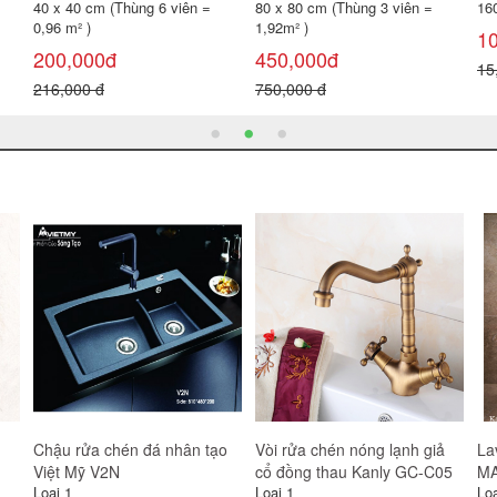
500 x 700 x 5mm
6 món
5
470,000đ
1,350,000đ
80
550,000 đ
1,600,000 đ
Gạch ốp trang trí tranh thảm
Gạch ốp tường giá rẻ 30x60
La
ORHD66179
NLP3666-67-68
bà
Loại 1
Loại 1
Loạ