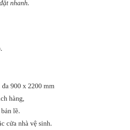
 đặt nhanh.
.
i đa
900 x 2200 mm
ách hàng,
bản lề.
c cửa nhà vệ sinh.