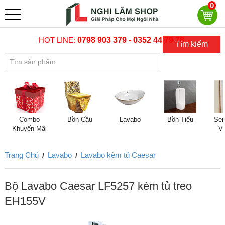
0
HOT LINE:
0798 903 379 - 0352 44 79 78
Tìm kiếm
Combo
Bồn Cầu
Lavabo
Bồn Tiểu
Sen
Khuyến Mãi
V
Trang Chủ
Lavabo
Lavabo kèm tủ Caesar
/
/
Bộ Lavabo Caesar LF5257 kèm tủ treo
EH155V