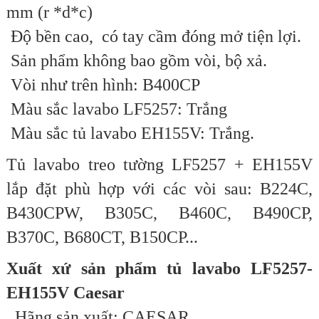
mm (r *d*c)
Độ bền cao, có tay cầm đóng mở tiện lợi.
Sản phẩm không bao gồm vòi, bộ xả.
Vòi như trên hình: B400CP
Màu sắc lavabo LF5257: Trắng
Màu sắc tủ lavabo EH155V:
Trắng
.
Tủ lavabo treo tường LF5257 + EH155V
lắp đặt phù hợp với các vòi sau: B224C,
B430CPW, B305C, B460C, B490CP,
B370C, B680CT, B150CP...
Xuất xứ sản phẩm tủ lavabo LF5257-
EH155V Caesar
Hãng sản xuất: CAESAR