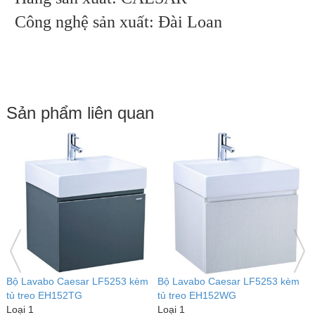
Công nghệ sản xuất: Đài Loan
Sản phẩm liên quan
Bộ Lavabo Caesar LF5253 kèm
Bộ Lavabo Caesar LF5253 kèm
B
tủ treo EH152TG
tủ treo EH152WG
t
Loại 1
Loại 1
L