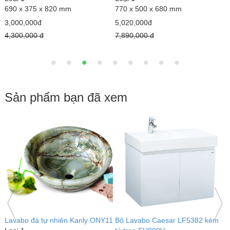
690 x 375 x 820 mm
770 x 500 x 680 mm
1
3,000,000đ
5,020,000đ
1
4,300,000 đ
7,890,000 đ
1
Sản phẩm bạn đã xem
Lavabo đá tự nhiên Kanly ONY11
Bộ Lavabo Caesar LF5382 kèm
B