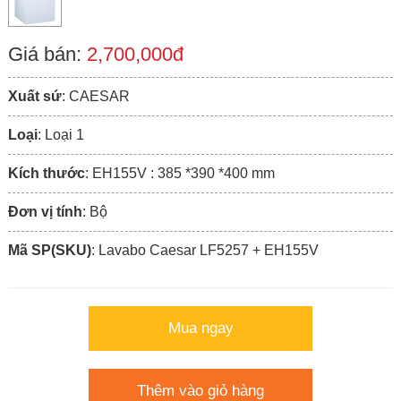
Giá bán:
2,700,000đ
Xuất sứ
: CAESAR
Loại
: Loại 1
Kích thước
: EH155V : 385 *390 *400 mm
Đơn vị tính
: Bộ
Mã SP(SKU)
: Lavabo Caesar LF5257 + EH155V
Mua ngay
Thêm vào giỏ hàng