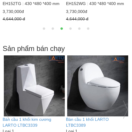
EH152TG : 430 *480 *400 mm
EH152WG : 430 *480 *400 mm
E
3,730,000đ
3,730,000đ
3
4,644,000 đ
4,644,000 đ
4
Sản phẩm bán chạy
Bàn cầu 1 khối kim cương
Bàn cầu 1 khối LARTO
G
LARTO LTBC3339
LTBC3389
L
Loại 1
Loại 1
6