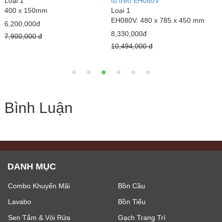
Loại 1
tủ treo EH080V
1
400 x 150mm
Loại 1
L
EH080V: 480 x 785 x 450 mm
6,200,000đ
2
8,330,000đ
7,900,000 đ
3
10,494,000 đ
Bình Luận
DANH MỤC
Combo Khuyến Mãi
Bồn Cầu
Lavabo
Bồn Tiểu
Sen Tắm & Vòi Rửa
Gạch Trang Trí