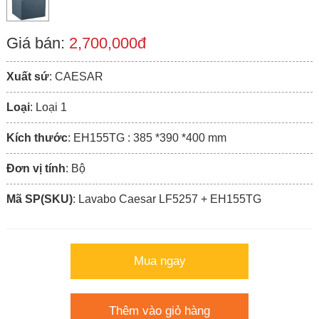
Giá bán:
2,700,000đ
Xuất sứ
: CAESAR
Loại
: Loại 1
Kích thước
: EH155TG : 385 *390 *400 mm
Đơn vị tính
: Bộ
Mã SP(SKU)
: Lavabo Caesar LF5257 + EH155TG
Mua ngay
Thêm vào giỏ hàng