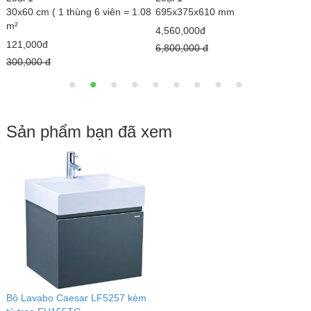
690 x 375 x 820 mm
770 x 500 x 680 mm
1
3,000,000đ
5,020,000đ
1
4,300,000 đ
7,890,000 đ
1
Sản phẩm bạn đã xem
Bộ Lavabo Caesar LF5257 kèm