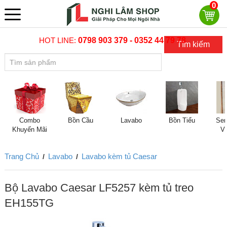
0
HOT LINE:
0798 903 379 - 0352 44 79 78
Tìm kiếm
Combo
Bồn Cầu
Lavabo
Bồn Tiểu
Sen
Khuyến Mãi
V
Trang Chủ
Lavabo
Lavabo kèm tủ Caesar
/
/
Bộ Lavabo Caesar LF5257 kèm tủ treo
EH155TG