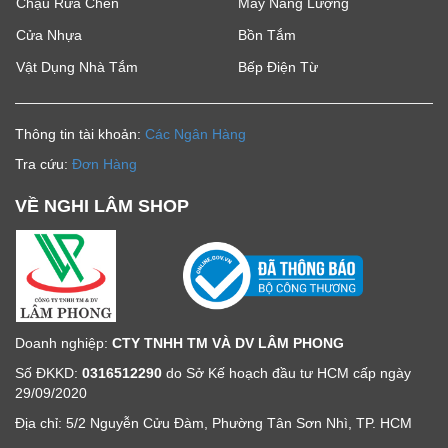
Chậu Rửa Chén
Máy Năng Lượng
Cửa Nhựa
Bồn Tắm
Vật Dụng Nhà Tắm
Bếp Điện Từ
Thông tin tài khoản:
Các Ngân Hàng
Tra cứu:
Đơn Hàng
VỀ NGHI LÂM SHOP
Doanh nghiệp:
CTY TNHH TM VÀ DV LÂM PHONG
Số ĐKKD:
0316512290
do Sở Kế hoạch đầu tư HCM cấp ngày
29/09/2020
Địa chỉ: 5/2 Nguyễn Cửu Đàm, Phường Tân Sơn Nhì, TP. HCM