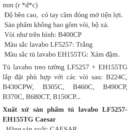
mm (r *d*c)
Độ bền cao, có tay cầm đóng mở tiện lợi.
Sản phẩm không bao gồm vòi, bộ xả.
Vòi như trên hình: B400CP
Màu sắc lavabo LF5257: Trắng
Màu sắc tủ lavabo EH155TG: Xám đậm.
Tủ lavabo treo tường LF5257 + EH155TG
lắp đặt phù hợp với các vòi sau: B224C,
B430CPW, B305C, B460C, B490CP,
B370C, B680CT, B150CP...
Xuất xứ sản phẩm tủ lavabo LF5257-
EH155TG Caesar
Hãng sản xuất: CAESAR