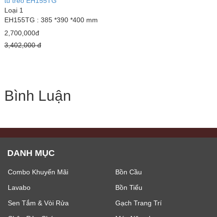
tủ treo EH155TG
Loại 1
EH155TG : 385 *390 *400 mm
2,700,000đ
3,402,000 đ
Bình Luận
DANH MỤC
Combo Khuyến Mãi
Bồn Cầu
Lavabo
Bồn Tiểu
Sen Tắm & Vòi Rửa
Gạch Trang Trí