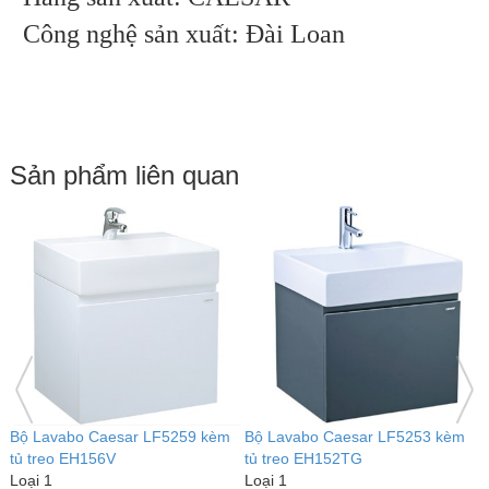
Công nghệ sản xuất: Đài Loan
Sản phẩm liên quan
Bộ Lavabo Caesar LF5253 kèm
Bộ Lavabo Caesar LF5255 kèm
B
tủ treo EH152WG
tủ treo EH154TG
t
Loại 1
Loại 1
L