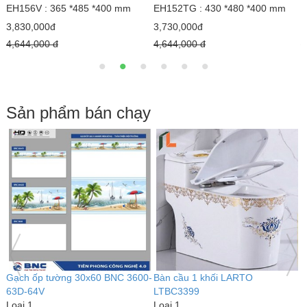
EH152WG : 430 *480 *400 mm
EH154TG : 440 *435 *400 mm
E
3,730,000đ
3,310,000đ
3
4,644,000 đ
4,163,000 đ
4
Sản phẩm bán chạy
Bàn cầu 1 khối kim cương
Bàn cầu 1 khối LARTO
G
LARTO LTBC3339
LTBC3389
L
Loại 1
Loại 1
6