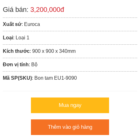
Giá bán:
3,200,000đ
Xuất sứ
: Euroca
Loại
: Loại 1
Kích thước
: 900 x 900 x 340mm
Đơn vị tính
: Bộ
Mã SP(SKU)
: Bon tam EU1-9090
Mua ngay
Thêm vào giỏ hàng