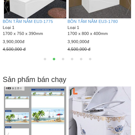
BỒN TẮM NẰM EU2-1675
BỒN TẮM NẰM EU2-1780
B
Loại 1
Loại 1
L
1600 x 750 x 390mm
1700 x 800 x 400mm
1
3,800,000đ
3,950,000đ
3
4,500,000 đ
4
Sản phẩm bán chạy