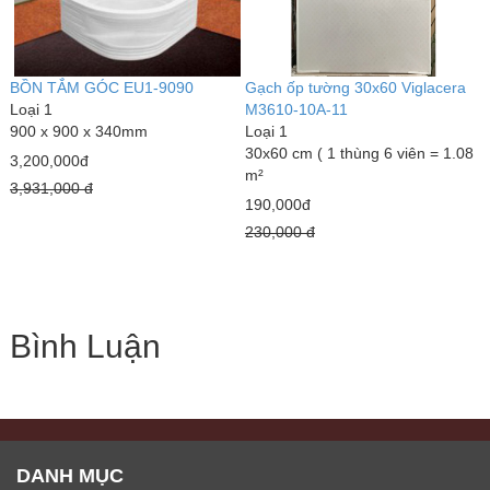
BỒN TẮM GÓC EU1-9090
Gạch ốp tường 30x60 Viglacera
Loại 1
M3610-10A-11
900 x 900 x 340mm
Loại 1
30x60 cm ( 1 thùng 6 viên = 1.08
3,200,000đ
m²
3,931,000 đ
190,000đ
230,000 đ
Bình Luận
DANH MỤC