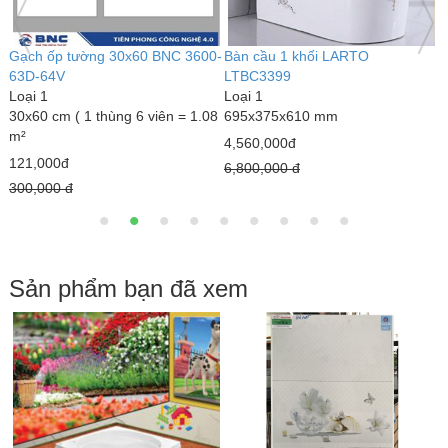
Bàn cầu 1 khối kim cương
Bàn cầu 1 khối LARTO
G
LARTO LTBC3339
LTBC3389
L
Loại 1
Loại 1
6
690 x 375 x 820 mm
770 x 500 x 680 mm
1
3,000,000đ
5,020,000đ
1
4,300,000 đ
7,890,000 đ
1
Sản phẩm bạn đã xem