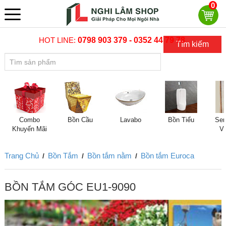
0
HOT LINE:
0798 903 379 - 0352 44 79 78
Tìm kiếm
Combo
Bồn Cầu
Lavabo
Bồn Tiểu
Sen
Khuyến Mãi
V
Trang Chủ
Bồn Tắm
Bồn tắm nằm
Bồn tắm Euroca
/
/
/
BỒN TẮM GÓC EU1-9090