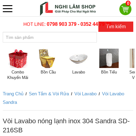
0
HOT LINE:
0798 903 379 - 0352 44 79 78
Tìm kiếm
Combo
Bồn Cầu
Lavabo
Bồn Tiểu
Sen
Khuyến Mãi
V
Trang Chủ
Sen Tắm & Vòi Rửa
Vòi Lavabo
Vòi Lavabo
/
/
/
Sandra
Vòi Lavabo nóng lạnh inox 304 Sandra SD-
216SB