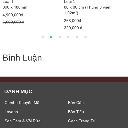
i 1
Loại 1
Loại 1
x 80 cm (Thùng 3 viên =
80 x 80 cm (Thùng 3 viên =
1200x
2m²)
1,92m²)
6,200
,000đ
278,000đ
7,000,
,000 đ
350,000 đ
Bình Luận
DANH MỤC
Combo Khuyến Mãi
Bồn Cầu
Lavabo
Bồn Tiểu
Sen Tắm & Vòi Rửa
Gạch Trang Trí