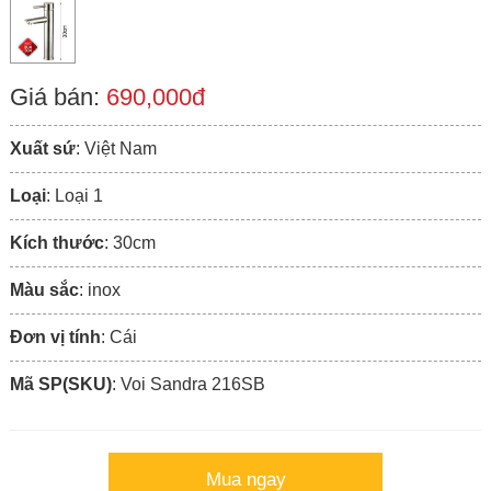
Giá bán:
690,000đ
Xuất sứ
: Việt Nam
Loại
: Loại 1
Kích thước
: 30cm
Màu sắc
: inox
Đơn vị tính
: Cái
Mã SP(SKU)
: Voi Sandra 216SB
Mua ngay