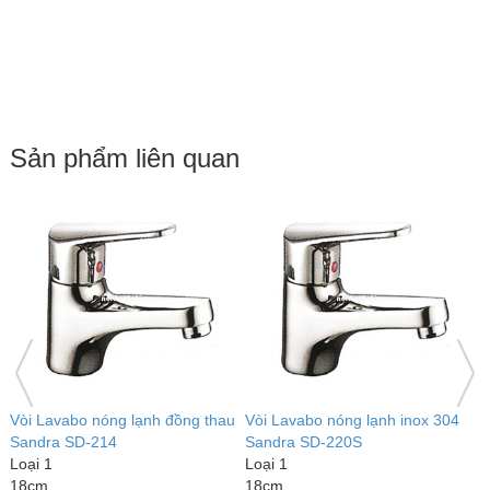
Sản phẩm liên quan
04
Vòi Lavabo nóng lạnh inox 304
Vòi Lavabo nóng lạnh inox 304
Sandra SD-219S
Sandra SD-217S
Loại 1
Loại 1
18cm
18cm