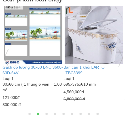
ch ốp tường 30x60 BNC 3600-
Bàn cầu 1 khối LARTO
Bàn c
D-64V
LTBC3399
LART
i 1
Loại 1
Loại 1
60 cm ( 1 thùng 6 viên = 1.08
695x375x610 mm
690 x
4,560,000đ
3,000
1,000đ
6,800,000 đ
4,300
,000 đ