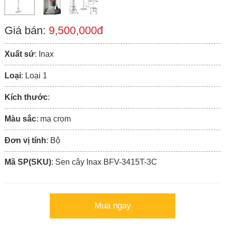
Giá bán:
9,500,000đ
Xuất sứ
: Inax
Loại
: Loại 1
Kích thước
:
Màu sắc
: mạ crom
Đơn vị tính
: Bộ
Mã SP(SKU)
: Sen cây Inax BFV-3415T-3C
Mua ngay