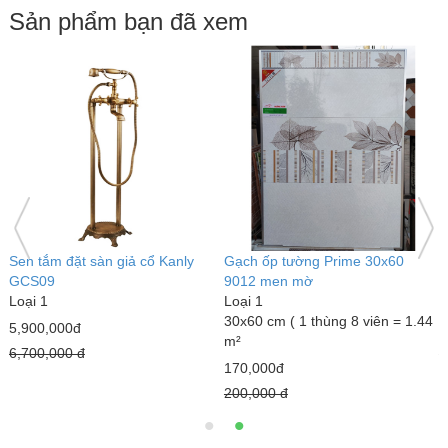
Sản phẩm bạn đã xem
 tắm đặt sàn giả cổ Kanly
Gạch ốp tường Prime 30x60
Sen c
S09
9012 men mờ
massa
i 1
Loại 1
Loại 1
30x60 cm ( 1 thùng 8 viên = 1.44
900,000đ
9,500
m²
00,000 đ
10,85
170,000đ
200,000 đ