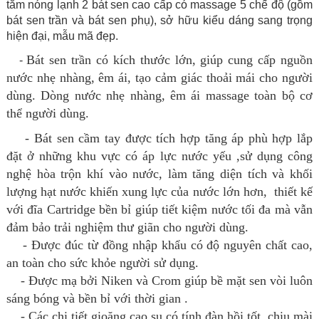
tắm nóng lạnh 2 bát sen cao cấp có massage 5 chế độ (gồm
bát sen trần và bát sen phụ), sở hữu kiểu dáng sang trọng
hiện đại, mẫu mã đẹp.
Bát sen trần có kích thước lớn, giúp cung cấp nguồn
-
nước nhẹ nhàng, êm ái, tạo cảm giác thoải mái cho người
dùng. Dòng nước nhẹ nhàng, êm ái massage toàn bộ cơ
thể người dùng.
- Bát sen cầm tay được tích hợp tăng áp phù hợp lắp
đặt ở những khu vực có áp lực nước yếu ,sử dụng công
nghệ hòa trộn khí vào nước, làm tăng diện tích và khối
lượng hạt nước khiến xung lực của nước lớn hơn, thiết kế
với đĩa Cartridge bền bỉ giúp tiết kiệm nước tối đa mà vẫn
đảm bảo trải nghiệm thư giãn cho người dùng.
- Được đúc từ đồng nhập khẩu có độ nguyên chất cao,
an toàn cho sức khỏe người sử dụng.
- Được mạ bởi Niken và Crom giúp bề mặt sen vòi luôn
sáng bóng và bền bỉ với thời gian .
- Các chi tiết gioăng cao su có tính đàn hồi tốt, chịu mài