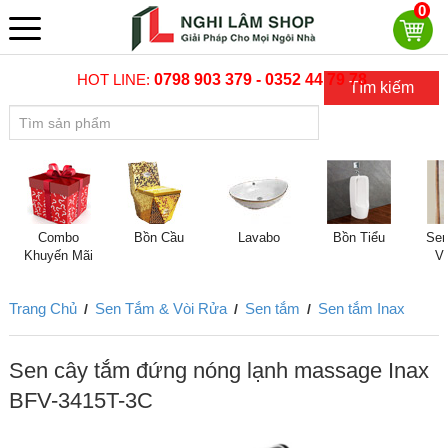
0
HOT LINE:
0798 903 379 - 0352 44 79 78
Tìm kiếm
Combo
Bồn Cầu
Lavabo
Bồn Tiểu
Sen
Khuyến Mãi
V
Trang Chủ
Sen Tắm & Vòi Rửa
Sen tắm
Sen tắm Inax
/
/
/
Sen cây tắm đứng nóng lạnh massage Inax
BFV-3415T-3C