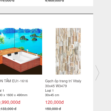
1,495,000 đ
1,490,000 đ
Bồn cầu giá rẻ Minh Long tay
Gạch ốp trang trí Vitaly
gạt
30x45 W3480
Loại 1
Loại 1
30x45 cm
550,000đ
120,000đ
800,000 đ
150,000 đ