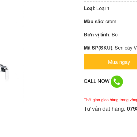
Loại
: Loại 1
Màu sắc
: crom
Đơn vị tính
: Bộ
Mã SP(SKU)
: Sen cây 
Mua ngay
CALL NOW
Thời gian giao hàng trong vòn
Tư vấn đặt hàng:
0798