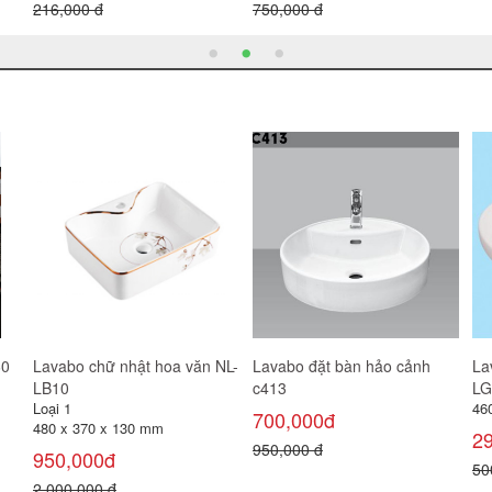
60
Lavabo chữ nhật hoa văn NL-
Lavabo đặt bàn hảo cảnh
La
LB10
c413
LG
Loại 1
46
700,000đ
480 x 370 x 130 mm
2
950,000 đ
950,000đ
50
2,000,000 đ