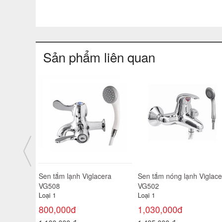
Sản phẩm liên quan
era VSD5091
Sen tắm nóng lạnh Viglacera
Sen tắm nóng lạnh Vigl
VG568
VG515
Loại 1
Loại 1
2,450,000đ
2,400,000đ