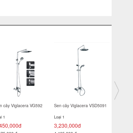
Sen tắm nóng lạnh Viglacera
Sen tắm nóng lạnh Viglacera
VG502
VSD502
Loại 1
Loại 1
1,030,000đ
1,000,000đ