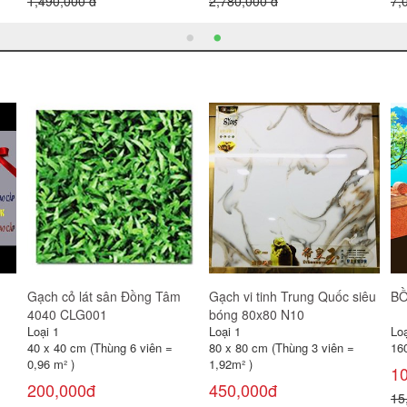
2,680,000 đ
1,100,000 đ
m giá rẻ
Gương Viglacera VG833
Combo 6
(VSDG3)
Loại 1
Loại 1
500 x 700 x 5mm
6 món
470,000đ
1,350,000đ
550,000 đ
1,600,000 đ