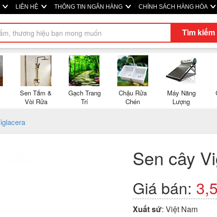
P
LIÊN HỆ
THÔNG TIN NGÂN HÀNG
CHÍNH SÁCH HÀNG HÓA
Tìm kiếm
Sen Tắm &
Gạch Trang
Chậu Rửa
Máy Năng
Vòi Rửa
Trí
Chén
Lượng
iglacera
Sen cây V
Giá bán:
3,
Xuất sứ
: Việt Nam