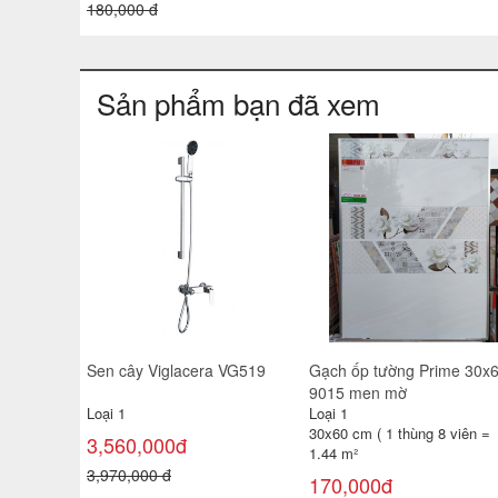
Sản phẩm bạn đã xem
Sen cây Viglacera VG519
Gạch ốp tường Prime 30x
9015 men mờ
Loại 1
Loại 1
30x60 cm ( 1 thùng 8 viên =
3,560,000đ
1.44 m²
3,970,000 đ
170,000đ