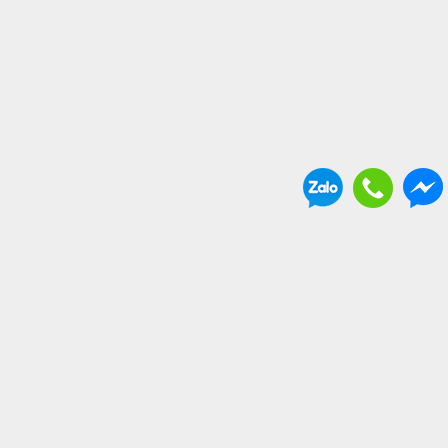
THÔNG TIN BỔ ÍCH
. Vận chuyển và giao nhận
. Chính sách bảo hành
. Hình thức thanh toán
. Chính sách hoàn tiền đổi trả hàng