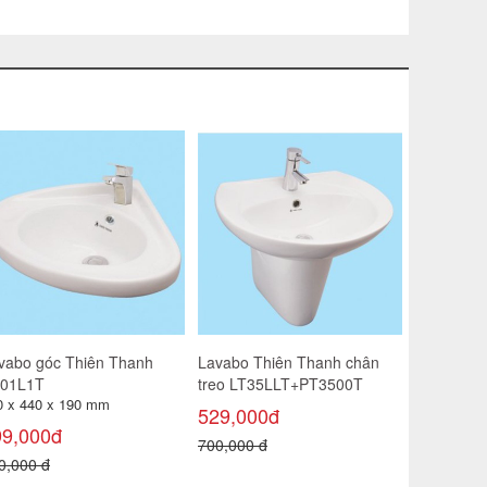
vabo góc Thiên Thanh
Lavabo Thiên Thanh chân
01L1T
treo LT35LLT+PT3500T
0 x 440 x 190 mm
529,000đ
99,000đ
700,000 đ
0,000 đ