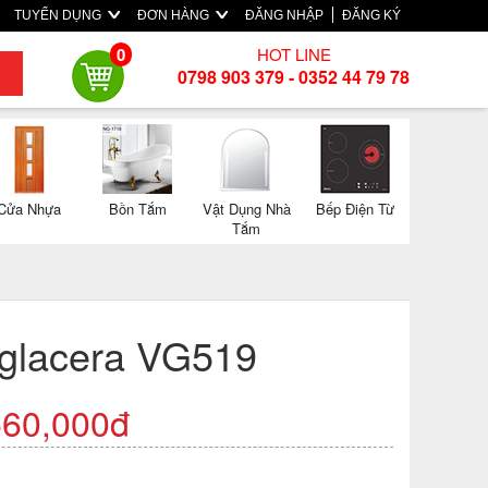
TUYỂN DỤNG
ĐƠN HÀNG
ĐĂNG NHẬP
ĐĂNG KÝ
HOT LINE
0
0798 903 379 - 0352 44 79 78
Cửa Nhựa
Bồn Tắm
Vật Dụng Nhà
Bếp Điện Từ
Tắm
iglacera VG519
560,000đ