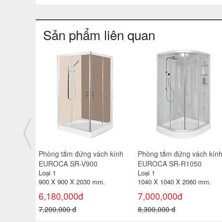
Sản phẩm liên quan
ch kính
Phòng tắm đứng vách kính
Phòng tắm đứng vách kín
EUROCA SR-V1050
EUROCA SR-V900
Loại 1
Loại 1
mm.
1040 X 1040 X 2060 mm.
900 X 900 X 2030 mm.
6,940,000đ
6,180,000đ
8,000,000 đ
7,200,000 đ