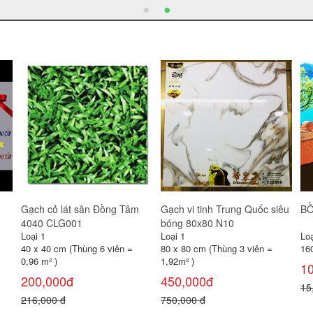
Gương Viglacera VG833
Combo 6
Bồ
(VSDG3)
gạ
Loại 1
Loại 1
Loạ
500 x 700 x 5mm
6 món
5
470,000đ
1,350,000đ
80
550,000 đ
1,600,000 đ