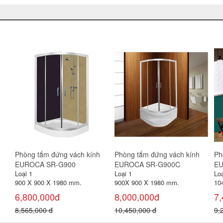
h
Phòng tắm đứng vách kính
Phòng tắm đứng vách kính
Ph
EUROCA SR-R1050
EUROCA SR-G900
EU
Loại 1
Loại 1
Loạ
1040 X 1040 X 2060 mm.
900 X 900 X 1980 mm.
90
7,000,000đ
6,800,000đ
8,
8,300,000 đ
8,565,000 đ
10