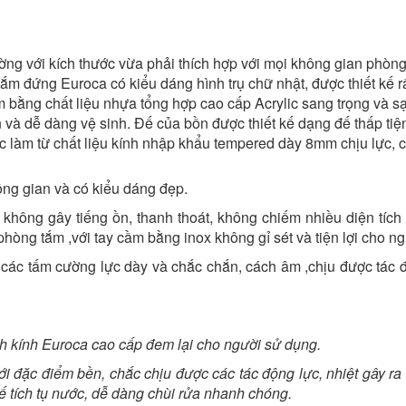
ờng với kích thước vừa phải thích hợp với mọi không gian phòn
ắm đứng Euroca có kiểu dáng hình trụ chữ nhật, được thiết kế r
ằng chất liệu nhựa tổng hợp cao cấp Acrylic sang trọng và sạc
và dễ dàng vệ sinh. Đế của bồn được thiết kế dạng đế thấp tiện 
c làm từ chất liệu kính nhập khẩu tempered dày 8mm chịu lực, 
không gian và có kiểu dáng đẹp.
không gây tiếng ồn, thanh thoát, không chiếm nhiều diện tích
hòng tắm ,với tay cầm bằng inox không gỉ sét và tiện lợi cho 
ác tấm cường lực dày và chắc chắn, cách âm ,chịu được tác 
ch kính Euroca
cao cấp đem lại cho người sử dụng.
i đặc điểm bền, chắc chịu được các tác động lực, nhiệt gây ra
ế tích tụ nước, dễ dàng chùi rửa nhanh chóng.