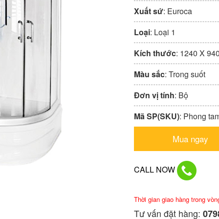
Xuất sứ
: Euroca
Loại
: Loại 1
Kích thước
: 1240 X 94
Màu sắc
: Trong suốt
Đơn vị tính
: Bộ
Mã SP(SKU)
: Phong t
Mua ngay
CALL NOW
Thời gian giao hàng trong vòn
Tư vấn đặt hàng:
0798