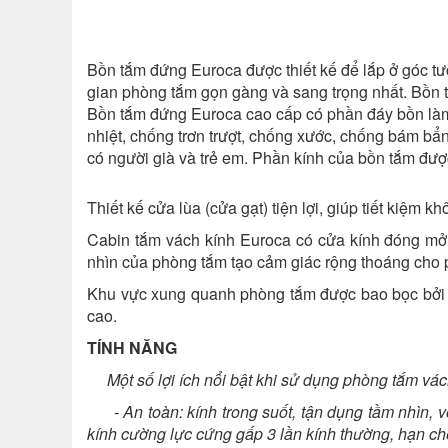
Bồn tắm đứng Euroca được thiết kế để lắp ở góc tư
gian phòng tắm gọn gàng và sang trọng nhất. Bồn t
Bồn tắm đứng Euroca cao cấp có phần đáy bồn làm b
nhiệt, chống trơn trượt, chống xước, chống bám bẩn 
có người già và trẻ em. Phần kính của bồn tắm đượ
Thiết kế cửa lùa (cửa gạt) tiện lợi, giúp tiết kiệm 
Cabin tắm vách kính Euroca có cửa kính đóng mở 
nhìn của phòng tắm tạo cảm giác rộng thoáng cho p
Khu vực xung quanh phòng tắm được bao bọc bởi c
cao.
TÍNH NĂNG
Một số lợi ích nổi bật khi sử dụng phòng tắm vá
- An toàn: kính trong suốt, tận dụng tầm nhìn, vớ
kính cường lực cứng gấp 3 lần kính thường, hạn ch