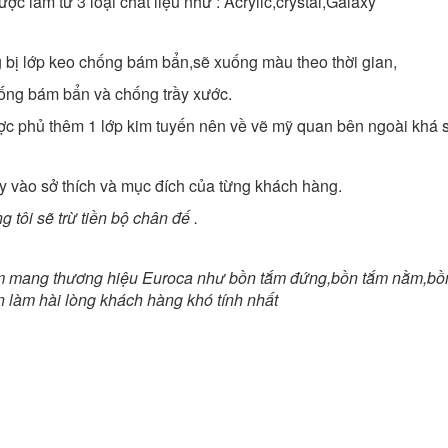
ược làm từ 3 loại chất liệu như : Acrylic,crystal,Galaxy
g bị lớp keo chống bám bẩn,sẽ xuống màu theo thời gian,
chống bám bẩn và chống trầy xước.
được phủ thêm 1 lớp kim tuyến nên về vẽ mỹ quan bên ngoài khá
 vào sở thích và mục đích của từng khách hàng.
tôi sẽ trừ tiền bộ chân đế .
m mang thương hiệu Euroca như bồn tắm đứng,bồn tắm nằm,bồn 
n làm hài lòng khách hàng khó tính nhất