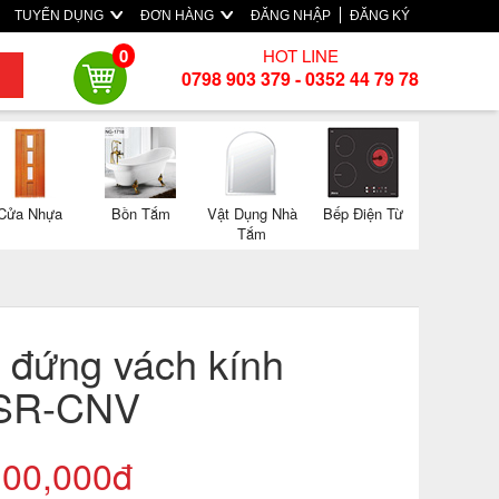
TUYỂN DỤNG
ĐƠN HÀNG
ĐĂNG NHẬP
ĐĂNG KÝ
HOT LINE
0
0798 903 379 - 0352 44 79 78
Cửa Nhựa
Bồn Tắm
Vật Dụng Nhà
Bếp Điện Từ
Tắm
 đứng vách kính
SR-CNV
100,000đ