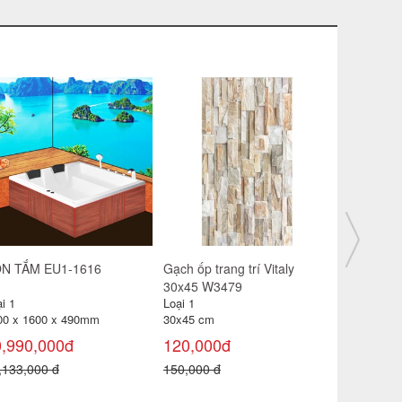
n cầu giá rẻ Minh Long tay
Gạch ốp trang trí Vitaly
Gạch lát s
t
30x45 W3480
4606
i 1
Loại 1
Loại 1
30x45 cm
40 x 40 cm
50,000đ
0,96 m² )
120,000đ
0,000 đ
105,000
150,000 đ
150,000 đ