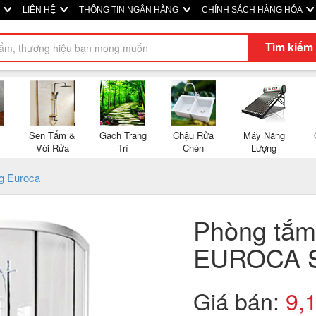
P
LIÊN HỆ
THÔNG TIN NGÂN HÀNG
CHÍNH SÁCH HÀNG HÓA
Tìm kiếm
Sen Tắm &
Gạch Trang
Chậu Rửa
Máy Năng
Vòi Rửa
Trí
Chén
Lượng
g Euroca
Phòng tắm
EUROCA 
Giá bán:
9,