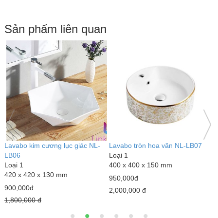
Sản phẩm liên quan
Lavabo kim cương lục giác NL-
Lavabo tròn hoa văn NL-LB07
L
LB06
Loại 1
L
Loại 1
400 x 400 x 150 mm
4
420 x 420 x 130 mm
950,000đ
9
900,000đ
2,000,000 đ
1
1,800,000 đ