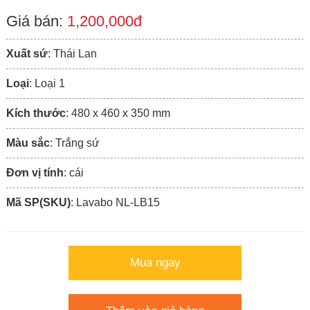
Giá bán:
1,200,000đ
Xuất sứ
: Thái Lan
Loại
: Loại 1
Kích thước
: 480 x 460 x 350 mm
Màu sắc
: Trắng sứ
Đơn vị tính
: cái
Mã SP(SKU)
: Lavabo NL-LB15
Mua ngay