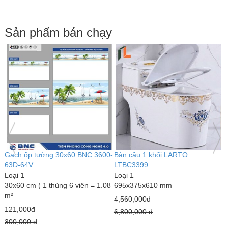
Sản phẩm bán chạy
Gạch ốp tường 30x60 BNC 3600-
Bàn cầu 1 khối LARTO
B
63D-64V
LTBC3399
L
Loại 1
Loại 1
L
30x60 cm ( 1 thùng 6 viên = 1.08
695x375x610 mm
6
m²
4,560,000đ
3
121,000đ
6,800,000 đ
4
300,000 đ