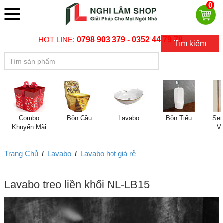
0
HOT LINE:
0798 903 379 - 0352 44 79 78
Tìm kiếm
Combo
Bồn Cầu
Lavabo
Bồn Tiểu
Sen
Khuyến Mãi
V
Trang Chủ
Lavabo
Lavabo hot giá rẻ
/
/
Lavabo treo liền khối NL-LB15