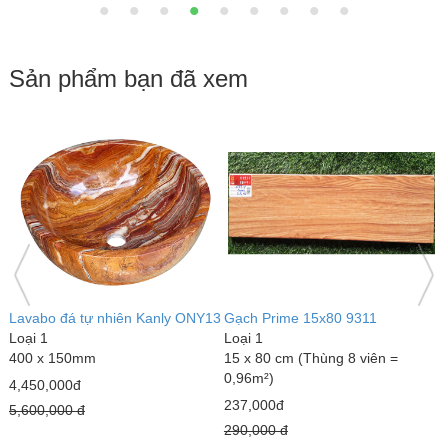
Sản phẩm bạn đã xem
ng
Lavabo đá tự nhiên Kanly ONY13
Gạch Prime 15x80 9311
V
Loại 1
Loại 1
t
400 x 150mm
15 x 80 cm (Thùng 8 viên =
L
0,96m²)
1
4,450,000đ
237,000đ
2
5,600,000 đ
290,000 đ
3