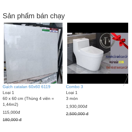
Sản phẩm bán chạy
Gạch catalan 60x60 6119
Combo 3
G
Loại 1
Loại 1
C
60 x 60 cm (Thùng 4 viên =
3 món
L
1,44m2)
4
1,930,000đ
m
115,000đ
2,500,000 đ
2
180,000 đ
2