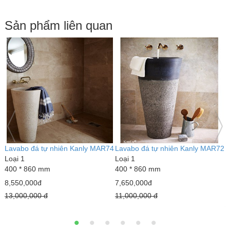
Sản phẩm liên quan
Lavabo đá tự nhiên Kanly MAR74
Lavabo đá tự nhiên Kanly MAR72
L
Loại 1
Loại 1
400 * 860 mm
400 * 860 mm
L
4
8,550,000đ
7,650,000đ
2
13,000,000 đ
11,000,000 đ
3