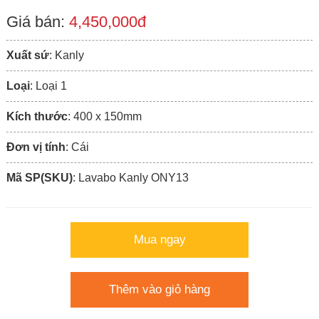
Giá bán:
4,450,000đ
Xuất sứ
: Kanly
Loại
: Loại 1
Kích thước
: 400 x 150mm
Đơn vị tính
: Cái
Mã SP(SKU)
: Lavabo Kanly ONY13
Mua ngay
Thêm vào giỏ hàng