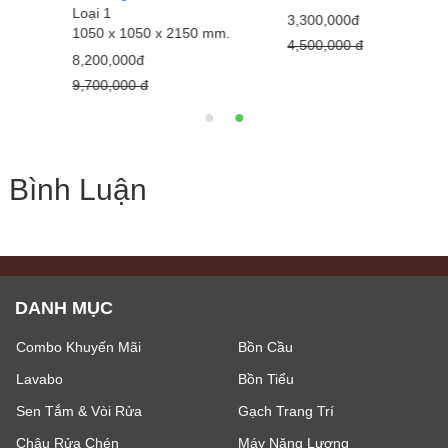
Loại 1
L
3,300,000đ
1050 x 1050 x 2150 mm.
1
4,500,000 đ
8,200,000đ
6
9,700,000 đ
8
Bình Luận
DANH MỤC
Combo Khuyến Mãi
Bồn Cầu
Lavabo
Bồn Tiểu
Sen Tắm & Vòi Rửa
Gạch Trang Trí
Chậu Rửa Chén
Máy Năng Lượng