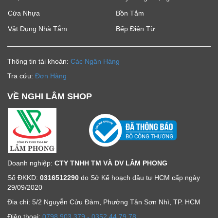
Cửa Nhựa
Bồn Tắm
Vật Dụng Nhà Tắm
Bếp Điện Từ
Thông tin tài khoản:
Các Ngân Hàng
Tra cứu:
Đơn Hàng
VỀ NGHI LÂM SHOP
Doanh nghiệp:
CTY TNHH TM VÀ DV LÂM PHONG
Số ĐKKD:
0316512290
do Sở Kế hoạch đầu tư HCM cấp ngày
29/09/2020
Địa chỉ: 5/2 Nguyễn Cửu Đàm, Phường Tân Sơn Nhì, TP. HCM
Ðiện thoại:
0798 903 379 - 0352 44 79 78