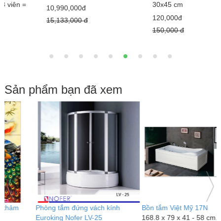
3
30x45 cm
10,990,000đ
120,000đ
15,133,000 đ
150,000 đ
Sản phẩm bạn đã xem
Phòng tắm đứng vách kính
Bồn tắm Việt Mỹ 17N
G
Euroking Nofer LV-25
168.8 x 79 x 41 - 58 cm.
C