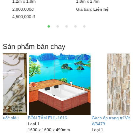
1,2m x 1,8m
1,8m x 2,4m
1
2,800,000đ
Giá bán:
Liên hệ
G
4,500,000 đ
Sản phẩm bán chạy
BỒN TẮM EU1-1616
Gạch ốp trang trí Vitaly 30x45
L
Loại 1
W3479
1
1600 x 1600 x 490mm
Loại 1