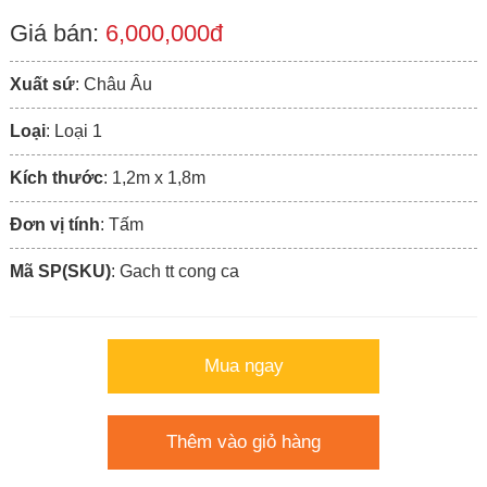
Giá bán:
6,000,000đ
Xuất sứ
: Châu Âu
Loại
: Loại 1
Kích thước
: 1,2m x 1,8m
Đơn vị tính
: Tấm
Mã SP(SKU)
: Gach tt cong ca
Mua ngay
Thêm vào giỏ hàng