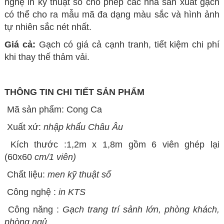
nghệ in kỹ thuật số cho phép các nhà sản xuất gạch
có thể cho ra mẫu mã đa dạng màu sắc và hình ảnh
tự nhiên sắc nét nhất.
Giá cả:
Gạch có giá cả cạnh tranh, tiết kiệm chi phí
khi thay thế thảm vải.
THÔNG TIN CHI TIẾT SẢN PHẨM
Mã sản phẩm: Cong Ca
Xuất xứ:
nhập khẩu
Châu Âu
Kích thước :1,2m x 1,8m gồm 6 viên ghép lại
(60x60
cm/1 viên)
Chất liệu:
men kỹ thuật số
Công nghệ :
in KTS
Công năng :
Gạch trang trí sảnh lớn, phòng khách,
phòng ngủ ....