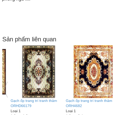
Sản phẩm liên quan
Gạch ốp trang trí tranh thảm
Gạch ốp trang trí tranh thảm
G
ORHD66179
ORH4682
O
Loại 1
Loại 1
L