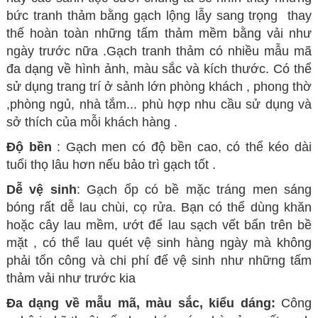
bức
tranh thảm bằng gạch lộng lẫy sang trọng thay
thế hoàn toàn những tấm
thảm mềm
bằng vải như
ngày trước nữa .Gạch tranh thảm có nhiều mẫu mã
đa dạng về hình ảnh, màu sắc và kích thước. Có thể
sử dụng trang trí ở sảnh lớn phòng khách , phong thờ
,phòng ngủ, nhà tắm... phù hợp nhu cầu sử dụng và
sở thích của mỗi khách hàng .
Độ bền
: Gạch men có độ bền cao, có thể kéo dài
tuổi thọ lâu hơn nếu bảo trì gạch tốt .
Dễ vệ sinh
: Gạch ốp có bề mặc tráng men sáng
bóng rất dễ lau chùi, cọ rửa. Bạn có thể dùng khăn
hoặc cây lau mềm, ướt để lau sạch vết bẩn trên bề
mặt , có thể lau quét vệ sinh hàng ngày mà không
phải tốn công và chi phí để vệ sinh như những tấm
thảm vải như trước kia
Đa dạng về mẫu mã, màu sắc, kiểu dáng:
Công