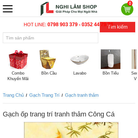
0
HOT LINE:
0798 903 379 - 0352 44 79 78
Tìm kiếm
Combo
Bồn Cầu
Lavabo
Bồn Tiểu
Sen
Khuyến Mãi
V
Trang Chủ
Gạch Trang Trí
Gạch tranh thảm
/
/
Gạch ốp trang trí tranh thảm Công Cá