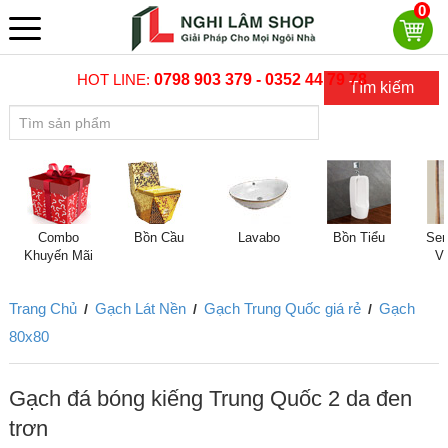
0
HOT LINE:
0798 903 379 - 0352 44 79 78
Tìm kiếm
Combo
Bồn Cầu
Lavabo
Bồn Tiểu
Sen
Khuyến Mãi
V
Trang Chủ
Gạch Lát Nền
Gạch Trung Quốc giá rẻ
Gạch
/
/
/
80x80
Gạch đá bóng kiếng Trung Quốc 2 da đen
trơn