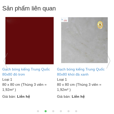
Sản phẩm liên quan
Gạch bóng kiếng Trung Quốc
Gạch bóng kiếng Trung Quốc
G
80x80 khói vân cam
80x80 xám lông thú
8
Loại 1
Loại 1
L
80 x 80 cm (Thùng 3 viên =
80 x 80 cm (Thùng 3 viên =
8
1,92m² )
1,92m² )
1
Giá bán:
Liên hệ
Giá bán:
Liên hệ
G