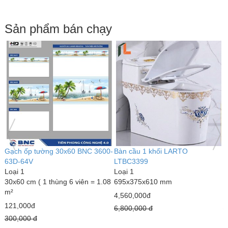
Sản phẩm bán chạy
Bàn cầu 1 khối kim cương
Bàn cầu 1 khối LARTO
G
LARTO LTBC3339
LTBC3389
L
Loại 1
Loại 1
6
690 x 375 x 820 mm
770 x 500 x 680 mm
1
3,000,000đ
5,020,000đ
1
4,300,000 đ
7,890,000 đ
1