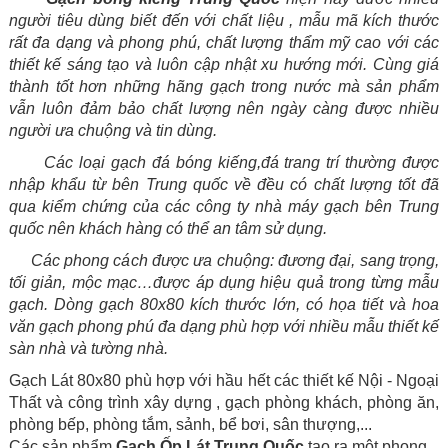
người tiêu dùng biết đến với chất liệu , mẫu mã kích thước
rất đa dạng và phong phú, chất lượng thẩm mỹ cao với các
thiết kế sáng tạo và luôn cập nhật xu hướng mới. C
ùng giá
thành tốt hơn những hãng gạch trong nước mà sản phẩm
vẫn luôn đảm bảo chất lượng nên ngày càng được nhiều
người ưa chuộng và tin dùng.
Các loại gạch đá bóng kiếng,đá trang trí thường được
nhập khẩu từ bên Trung quốc về đều có chất lượng tốt đã
qua kiểm chứng của các công ty nhà máy gạch bên Trung
quốc nên khách hàng có thể an tâm sử dụng.
Các phong cách được ưa chuộng: đương đại, sang trọng,
tối giản, mộc mạc…được áp dụng hiệu quả trong từng mẫu
gạch. Dòng gạch 80x80 kích thước lớn, có họa tiết và hoa
văn gạch phong phú đa dạng phù hợp với nhiều mẫu thiết kế
sàn nhà và tường nhà.
Gạch Lát 80x80 phù hợp với hầu hết các thiết kế Nội - Ngoại
Thất và công trình xây dựng , gạch phòng khách, phòng ăn,
phòng bếp, phòng tắm, sảnh, bể bơi, sân thượng,...
Các sản phẩm
Gạch Ốp Lát Trung Quốc
tạo ra một phong