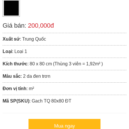
Giá bán:
200,000đ
Xuất sứ
: Trung Quốc
Loại
: Loại 1
Kích thước
: 80 x 80 cm (Thùng 3 viên = 1,92m² )
Màu sắc
: 2 da đen trơn
Đơn vị tính
: m²
Mã SP(SKU)
: Gach TQ 80x80 ÐT
Mua ngay