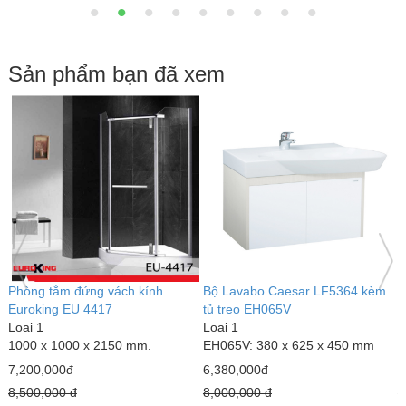
Sản phẩm bạn đã xem
Bộ Lavabo Caesar LF5362 kèm
Phòng tắm đứng vách kính
S
tủ treo EH065V
Euroking EU 4006
I
Loại 1
Loại 1
L
EH065V: 380 x 625 x 450 mm
1200x900x2150mm.
3
6,380,000đ
6,200,000đ
4
8,000,000 đ
7,000,000 đ