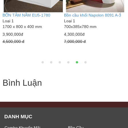
BỒN TẮM NẰM EU5-1780
Bồn cầu khối Napolon 8091 A-3
G
Loại 1
Loại 1
b
1700 x 800 x 400 mm
700x385x780 mm
L
8
3,900,000đ
4,300,000đ
1
4,500,000 đ
7,000,000 đ
4
7
Bình Luận
DANH MỤC
Combo Khuyến Mãi
Bồn Cầu