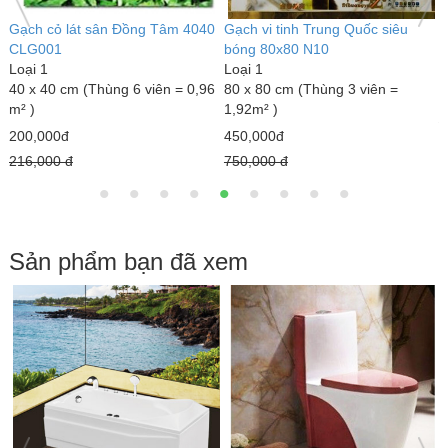
Gạch cỏ lát sân Đồng Tâm 4040
Gạch vi tinh Trung Quốc siêu
B
CLG001
bóng 80x80 N10
L
Loại 1
Loại 1
1
40 x 40 cm (Thùng 6 viên = 0,96
80 x 80 cm (Thùng 3 viên =
1
m² )
1,92m² )
1
200,000đ
450,000đ
216,000 đ
750,000 đ
Sản phẩm bạn đã xem