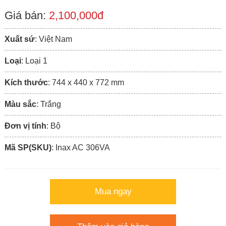
Giá bán:
2,100,000đ
Xuất sứ
: Việt Nam
Loại
: Loại 1
Kích thước
: 744 x 440 x 772 mm
Màu sắc
: Trắng
Đơn vị tính
: Bộ
Mã SP(SKU)
: Inax AC 306VA
Mua ngay