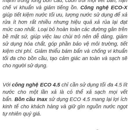
mạnh trong lòng bồn cầu, cuốn trôi mọi vết bẩn, hạn
chế vi khuẩn và giảm tiếng ồn.
Công nghệ ECO-X
giúp tiết kiệm nước tối ưu, lượng nước sử dụng để xả
rửa ít hơn rất nhiều nhưng hiệu quả xả rủa lại đạt
mức cao nhất.
Loại bỏ hoàn toàn các đường gân trên
bề mặt sứ, giúp việc lau chùi trỏ nên dễ dàng, giảm
sử dụng hóa chất, góp phần bảo vệ môi trường, tiết
kiệm chi phí. Giảm thiểu bám bẩn và chống vi khuẩn
tối đa cho bồn cầu, tạo cảm giác an toàn và sạch sẽ
cho người sử dụng.
Với
công nghệ ECO 4.5
chỉ cần sử dụng tối đa 4.5 lít
nước cho một lần xả là có thể xả sạch mọi vết
bẩn.
Bồn cầu Inax
sử dụng ECO 4.5 mang lại lợi ích
kinh tế cho khách hàng và giữ gìn nguồn nước ngọt
tự nhiên quý giá.