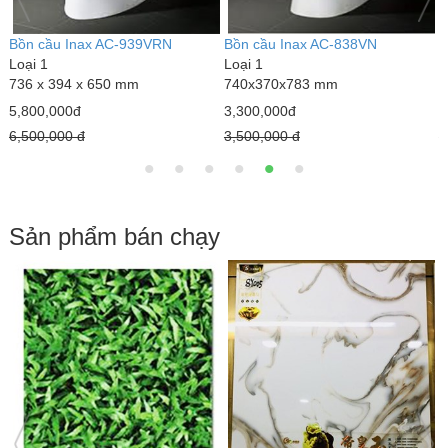
Bồn cầu Inax AC-939VRN
Bồn cầu Inax AC-838VN
B
Loại 1
Loại 1
L
736 x 394 x 650 mm
740x370x783 mm
7
5,800,000đ
3,300,000đ
3
6,500,000 đ
3,500,000 đ
4
Sản phẩm bán chạy