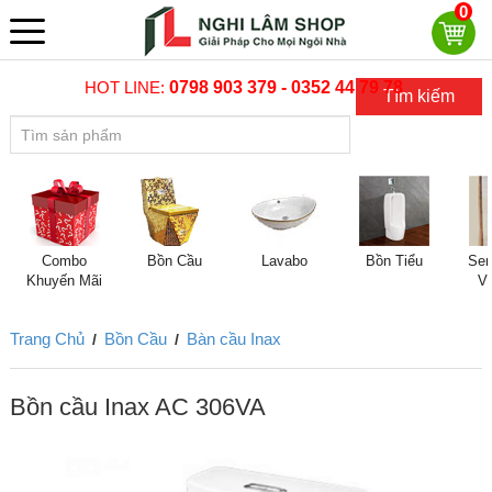
0
HOT LINE:
0798 903 379 - 0352 44 79 78
Tìm kiếm
Combo
Bồn Cầu
Lavabo
Bồn Tiểu
Sen
Khuyến Mãi
V
Trang Chủ
Bồn Cầu
Bàn cầu Inax
/
/
Bồn cầu Inax AC 306VA