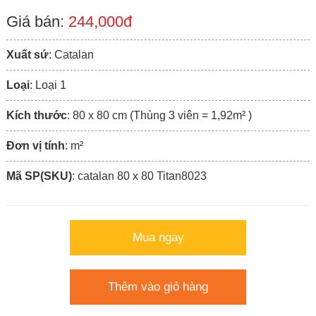
Giá bán:
244,000đ
Xuất sứ
: Catalan
Loại
: Loại 1
Kích thước
: 80 x 80 cm (Thùng 3 viên = 1,92m² )
Đơn vị tính
: m²
Mã SP(SKU)
: catalan 80 x 80 Titan8023
Mua ngay
Thêm vào giỏ hàng