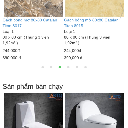
Gạch bóng mờ 80x80 Catalan
Gạch bóng mờ 80x80 Catalan
G
Titan 8017
Titan 8015
T
Loại 1
Loại 1
L
80 x 80 cm (Thùng 3 viên =
80 x 80 cm (Thùng 3 viên =
8
1,92m² )
1,92m² )
1
244,000đ
244,000đ
2
390,000 đ
390,000 đ
3
Sản phẩm bán chạy