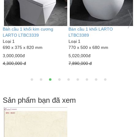
Bàn cầu 1 khối kim cương
Bàn cầu 1 khối LARTO
G
LARTO LTBC3339
LTBC3389
L
Loại 1
Loại 1
6
690 x 375 x 820 mm
770 x 500 x 680 mm
1
3,000,000đ
5,020,000đ
1
4,300,000 đ
7,890,000 đ
1
Sản phẩm bạn đã xem