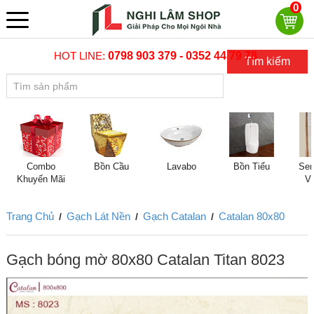
0
HOT LINE:
0798 903 379 - 0352 44 79 78
Tìm kiếm
Combo
Bồn Cầu
Lavabo
Bồn Tiểu
Sen
Khuyến Mãi
V
Trang Chủ
Gạch Lát Nền
Gạch Catalan
Catalan 80x80
/
/
/
Gạch bóng mờ 80x80 Catalan Titan 8023