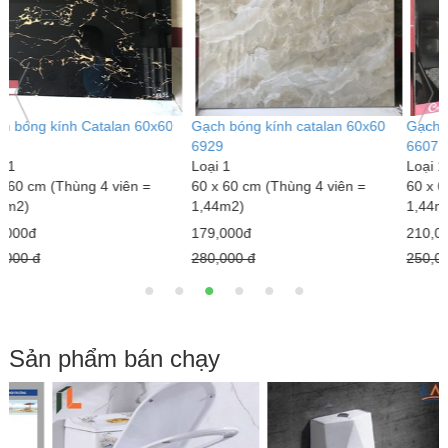
Gạch bóng kính catalan 60x60
Gạch bóng kính catalan 60x60
G
6929
6607
C
Loại 1
Loại 1
L
60 x 60 cm (Thùng 4 viên =
60 x 60 cm (Thùng 4 viên =
6
1,44m2)
1,44m2)
1
179,000đ
210,000đ
1
280,000 đ
250,000 đ
2
Sản phẩm bán chạy