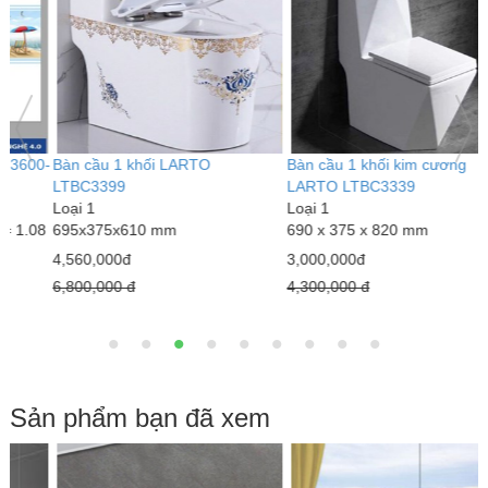
Bàn cầu 1 khối kim cương
Bàn cầu 1 khối LARTO
G
LARTO LTBC3339
LTBC3389
L
Loại 1
Loại 1
6
690 x 375 x 820 mm
770 x 500 x 680 mm
1
3,000,000đ
5,020,000đ
1
4,300,000 đ
7,890,000 đ
1
Sản phẩm bạn đã xem