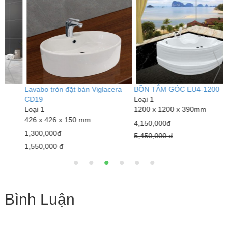
BỒN TẮM GÓC EU4-1200
Gương Led cảm ứng cao cấp
V
Loại 1
GD-7370
S
1200 x 1200 x 390mm
Loại 1
L
50 x70 cm
4,150,000đ
6
1,200,000đ
5,450,000 đ
1
1,570,000 đ
Bình Luận