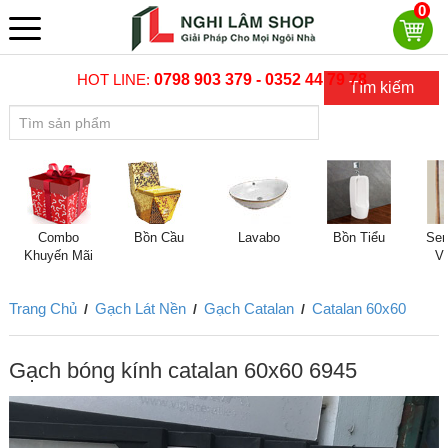
0
HOT LINE:
0798 903 379 - 0352 44 79 78
Tìm kiếm
Combo
Bồn Cầu
Lavabo
Bồn Tiểu
Sen
Khuyến Mãi
V
Trang Chủ
Gạch Lát Nền
Gạch Catalan
Catalan 60x60
/
/
/
Gạch bóng kính catalan 60x60 6945