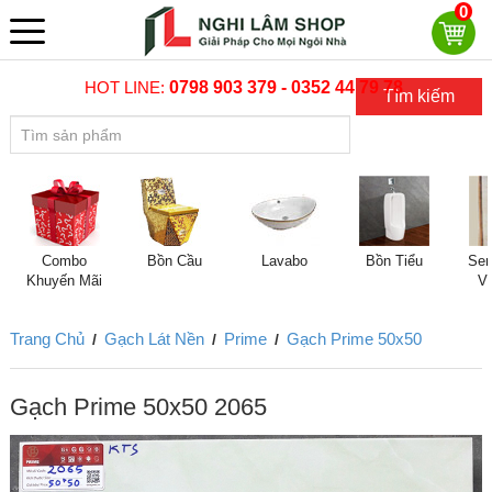
0
HOT LINE:
0798 903 379 - 0352 44 79 78
Tìm kiếm
Combo
Bồn Cầu
Lavabo
Bồn Tiểu
Sen
Khuyến Mãi
V
Trang Chủ
Gạch Lát Nền
Prime
Gạch Prime 50x50
/
/
/
Gạch Prime 50x50 2065