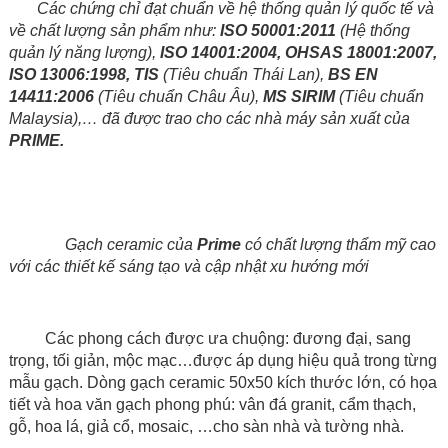
Các chứng chỉ đạt chuẩn về hệ thống quản lý quốc tế và
về chất lượng sản phẩm như:
ISO 50001:2011
(Hệ thống
quản lý năng lượng),
ISO 14001:2004, OHSAS 18001:2007,
ISO 13006:1998, TIS
(Tiêu chuẩn Thái Lan),
BS EN
14411:2006
(Tiêu chuẩn Châu Âu),
MS SIRIM
(Tiêu chuẩn
Malaysia),… đã được trao cho các nhà máy sản xuất của
PRIME.
Gạch ceramic của
Prime
có chất lượng thẩm mỹ cao
với các thiết kế sáng tạo và cập nhật xu hướng mới
Các phong cách được ưa chuộng: đương đại, sang
trọng, tối giản, mộc mạc…được áp dụng hiệu quả trong từng
mẫu gạch. Dòng gạch ceramic 50x50 kích thước lớn, có họa
tiết và hoa văn gạch phong phú: vân đá granit, cẩm thạch,
gỗ, hoa lá, giả cổ, mosaic, …cho sàn nhà và tường nhà.