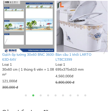
Bàn cầu 1 khối kim cương
Bàn cầu 1 khối LARTO
G
LARTO LTBC3339
LTBC3389
L
Loại 1
Loại 1
6
690 x 375 x 820 mm
770 x 500 x 680 mm
1
3,000,000đ
5,020,000đ
1
4,300,000 đ
7,890,000 đ
1