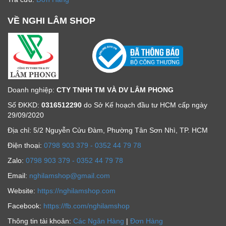
VỀ NGHI LÂM SHOP
Doanh nghiệp:
CTY TNHH TM VÀ DV LÂM PHONG
Số ĐKKD:
0316512290
do Sở Kế hoạch đầu tư HCM cấp ngày
29/09/2020
Địa chỉ: 5/2 Nguyễn Cửu Đàm, Phường Tân Sơn Nhì, TP. HCM
Ðiện thoại:
0798 903 379 - 0352 44 79 78
Zalo:
0798 903 379 - 0352 44 79 78
Email:
nghilamshop@gmail.com
Website:
https://nghilamshop.com
Facebook:
https://fb.com/nghilamshop
Thông tin tài khoản:
Các Ngân Hàng
|
Đơn Hàng