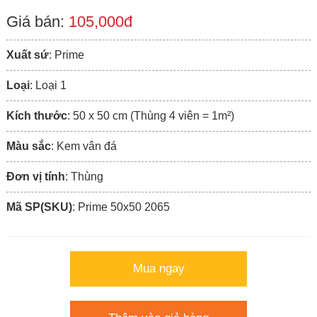
Giá bán:
105,000đ
Xuất sứ
: Prime
Loại
: Loại 1
Kích thước
: 50 x 50 cm (Thùng 4 viên = 1m²)
Màu sắc
: Kem vân đá
Đơn vị tính
: Thùng
Mã SP(SKU)
: Prime 50x50 2065
Mua ngay