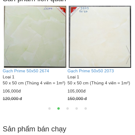
Gạch Prime 50x50 2071
Gạch Prime 50x50 1251
G
Loại 1
Loại 1
L
)
50 x 50 cm (Thùng 4 viên = 1m²)
50 x 50 cm (Thùng 4 viên = 1m²)
5
105,000đ
106,000đ
1
150,000 đ
150,000 đ
1
Sản phẩm bán chạy