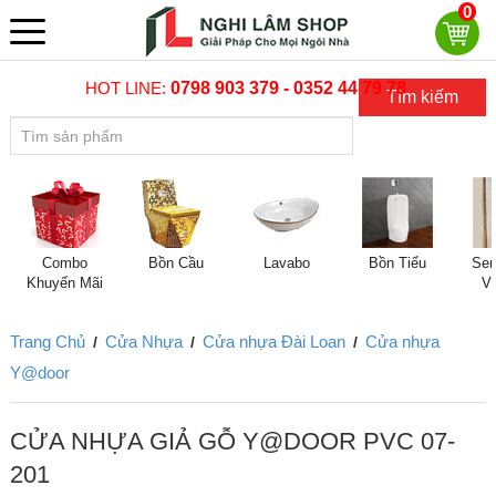
0
HOT LINE:
0798 903 379 - 0352 44 79 78
Tìm kiếm
Combo
Bồn Cầu
Lavabo
Bồn Tiểu
Sen
Khuyến Mãi
V
Trang Chủ
Cửa Nhựa
Cửa nhựa Đài Loan
Cửa nhựa
/
/
/
Y@door
CỬA NHỰA GIẢ GỖ Y@DOOR PVC 07-
201