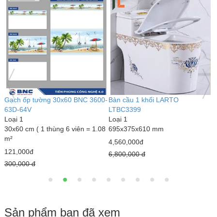
Bàn cầu 1 khối kim cương
Bàn cầu 1 khối LARTO
G
LARTO LTBC3339
LTBC3389
L
Loại 1
Loại 1
6
690 x 375 x 820 mm
770 x 500 x 680 mm
1
3,000,000đ
5,020,000đ
1
4,300,000 đ
7,890,000 đ
1
Sản phẩm bạn đã xem