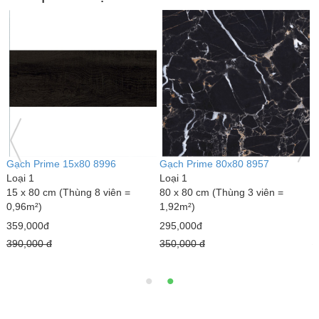
CỬA NHỰA GIẢ GỖ Y@DOOR
Gạch Prime bóng kính 80x80
G
PVC 07-201
12880
L
Loại 1
Loại 1
1
700 x 2000 mm
80 x 80 cm (Thùng 3 viên =
0
1,92m²)
1,600,000đ
3
295,000đ
1,900,000 đ
3
350,000 đ