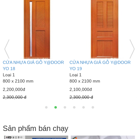
CỬA NHỰA GIẢ GỖ Y@DOOR
CỬA NHỰA GIẢ GỖ Y@DOOR
C
YO 39
YO 40
Y
Loại 1
Loại 1
L
800 x 2100 mm
800 x 2100 mm
8
2,100,000đ
2,100,000đ
2
2,300,000 đ
2,300,000 đ
2
Sản phẩm bán chạy