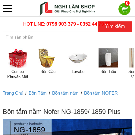
0
HOT LINE:
0798 903 379 - 0352 44 79 78
Tìm kiếm
Combo
Bồn Cầu
Lavabo
Bồn Tiểu
Sen
Khuyến Mãi
V
Trang Chủ
Bồn Tắm
Bồn tắm nằm
Bồn tắm NOFER
/
/
/
Bồn tắm nằm Nofer NG-1859/ 1859 Plus