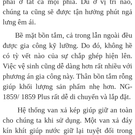
phải ở tất cả mọi phía. Dù ở vị trí nào,
chúng ta cũng sẽ được tận hưởng phút ngả
lưng êm ái.
Bề mặt bồn tắm, cả trong lẫn ngoài đều
được gia công kỹ lưỡng. Do đó, không hề
có tỳ vết nào của sự chắp ghép hiện lên.
Việc vệ sinh cũng dễ dàng hơn rất nhiều với
phương án gia công này. Thân bồn tắm rỗng
giúp khối lượng sản phẩm nhẹ hơn. NG-
1859/ 1859 Plus rất dễ di chuyển và lắp đặt.
Hệ thống van xả kép giúp giữ an toàn
cho chúng ta khi sử dụng. Một van xả đáy
kín khít giúp nước giữ lại tuyệt đối trong