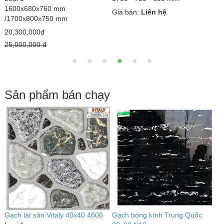
1600x680x760 mm
1
Giá bán:
Liên hệ
/1700x800x750 mm
1
20,300,000đ
1
25,000,000 đ
2
Sản phẩm bán chạy
Gạch lát sân Vitaly 40x40 4606
Gạch bóng kính Trung Quốc
G