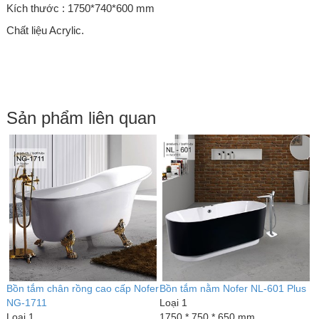
Kích thước : 1750*740*600 mm
Chất liệu Acrylic.
Sản phẩm liên quan
er
Bồn tắm chân rồng cao cấp Nofer
Bồn tắm nằm Nofer NL-601 Plus
B
NG-1711
Loại 1
1
Loại 1
1750 * 750 * 650 mm
L