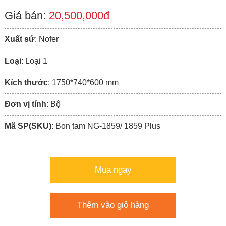
Giá bán:
20,500,000đ
Xuất sứ
: Nofer
Loại
: Loại 1
Kích thước
: 1750*740*600 mm
Đơn vị tính
: Bộ
Mã SP(SKU)
: Bon tam NG-1859/ 1859 Plus
Mua ngay
Thêm vào giỏ hàng