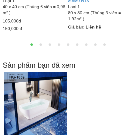
Loại 1
80x80 N13
6
40 x 40 cm (Thùng 6 viên = 0,96
Loại 1
L
m² )
80 x 80 cm (Thùng 3 viên =
3
1,92m² )
m
105,000đ
Giá bán:
Liên hệ
1
150,000 đ
3
Sản phẩm bạn đã xem