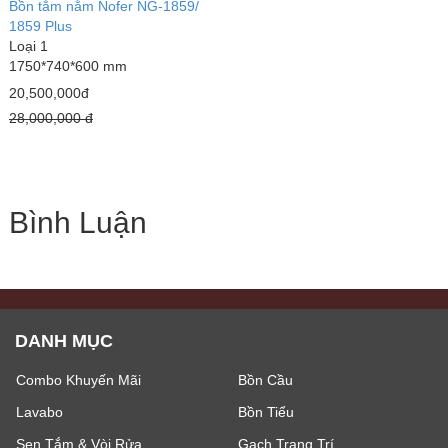
Bồn tắm nằm Nofer NG-1859/
1859 Plus
Loại 1
1750*740*600 mm
20,500,000đ
28,000,000 đ
Bình Luận
DANH MỤC
Combo Khuyến Mãi
Bồn Cầu
Lavabo
Bồn Tiểu
Sen Tắm & Vòi Rửa
Gạch Trang Trí