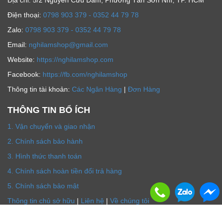
Địa chỉ: 5/2 Nguyễn Cửu Đàm, Phường Tân Sơn Nhì, TP. HCM
Ðiện thoại:
0798 903 379 - 0352 44 79 78
Zalo:
0798 903 379 - 0352 44 79 78
Email:
nghilamshop@gmail.com
Website:
https://nghilamshop.com
Facebook:
https://fb.com/nghilamshop
Thông tin tài khoản:
Các Ngân Hàng
|
Đơn Hàng
THÔNG TIN BỔ ÍCH
1. Vận chuyển và giao nhận
2. Chính sách bảo hành
3. Hình thức thanh toán
4. Chính sách hoàn tiền đổi trả hàng
5. Chính sách bảo mật
Thông tin chủ sở hữu
|
Liên hệ
|
Về chúng tôi
© 2019 nghilamshop.com