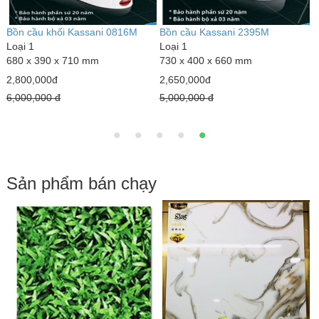
16M
Bồn cầu Kassani 2395M
Bồn cầu hoa văn Kassani 2
Loại 1
1
730 x 400 x 660 mm
Loại 1
710 x 380 x 795 mm
2,650,000đ
3,100,000đ
5,000,000 đ
6,300,000 đ
Sản phẩm bán chạy