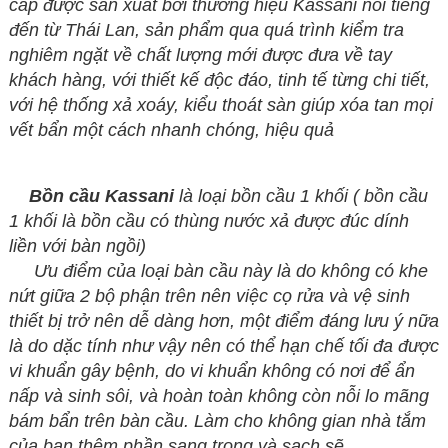
cấp được sản xuất bởi thương hiệu Kassani nổi tiếng
đến từ Thái Lan, sản phẩm qua quá trình kiểm tra
nghiêm ngặt về chất lượng mới được đưa về tay
khách hàng, với thiết kế độc đáo, tinh tế từng chi tiết,
với hệ thống xả xoáy, kiểu thoát sàn giúp xóa tan mọi
vết bẩn một cách nhanh chóng, hiệu quả
Bồn cầu Kassani
là loại bồn cầu 1 khối ( bồn cầu
1 khối là bồn cầu có thùng nước xả được đúc dính
liền với bàn ngồi)
Ưu điểm của loại bàn cầu này là do không có khe
nứt giữa 2 bộ phận trên nên việc cọ rửa và vệ sinh
thiết bị trở nên dễ dàng hơn, một điểm đáng lưu ý nữa
là do dặc tính như vậy nên có thể hạn chế tối đa được
vi khuẩn gây bệnh, do vi khuẩn không có nơi để ẩn
nấp và sinh sôi, và hoàn toàn không còn nỗi lo mãng
bám bẩn trên bàn cầu.
Làm cho không gian nhà tắm
của bạn thêm phần sang trọng và sạch sẽ