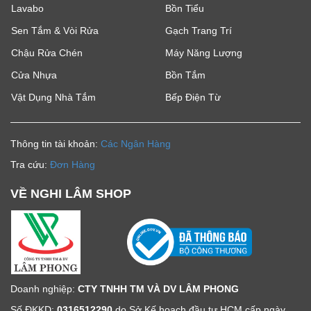
Lavabo
Bồn Tiểu
Sen Tắm & Vòi Rửa
Gạch Trang Trí
Chậu Rửa Chén
Máy Năng Lượng
Cửa Nhựa
Bồn Tắm
Vật Dụng Nhà Tắm
Bếp Điện Từ
Thông tin tài khoản:
Các Ngân Hàng
Tra cứu:
Đơn Hàng
VỀ NGHI LÂM SHOP
Doanh nghiệp:
CTY TNHH TM VÀ DV LÂM PHONG
Số ĐKKD:
0316512290
do Sở Kế hoạch đầu tư HCM cấp ngày