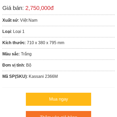
Giá bán:
2,750,000đ
Xuất sứ
: Việt Nam
Loại
: Loại 1
Kích thước
: 710 x 380 x 795 mm
Màu sắc
: Trắng
Đơn vị tính
: Bộ
Mã SP(SKU)
: Kassani 2366M
Mua ngay