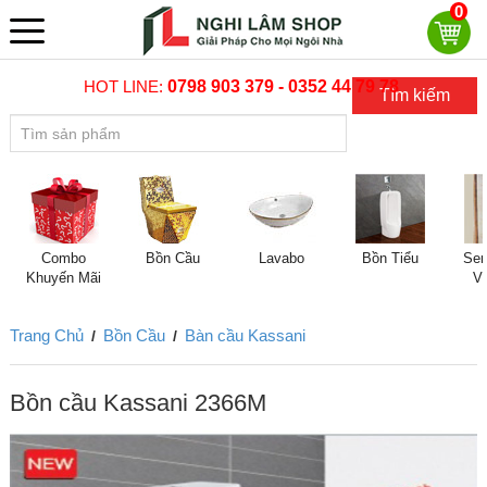
0
HOT LINE:
0798 903 379 - 0352 44 79 78
Tìm kiếm
Combo
Bồn Cầu
Lavabo
Bồn Tiểu
Sen
Khuyến Mãi
V
Trang Chủ
Bồn Cầu
Bàn cầu Kassani
/
/
Bồn cầu Kassani 2366M