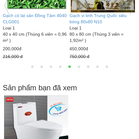
h cỏ lát sân Đồng Tâm 4040
Gạch vi tinh Trung Quốc siêu
BỒN 
G001
bóng 80x80 N10
Loại 1
i 1
Loại 1
1600 
x 40 cm (Thùng 6 viên = 0,96
80 x 80 cm (Thùng 3 viên =
10,99
)
1,92m² )
15,13
0,000đ
450,000đ
,000 đ
750,000 đ
Sản phẩm bạn đã xem