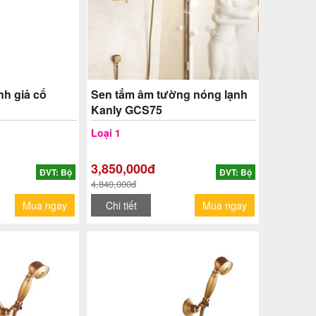
nh giả cổ
Sen tắm âm tường nóng lạnh
Kanly GCS75
Loại 1
3,850,000đ
ĐVT: Bộ
ĐVT: Bộ
4,840,000đ
Mua ngay
Chi tiết
Mua ngay