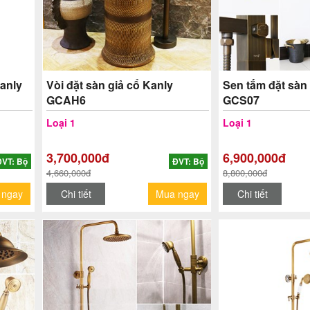
Kanly
Vòi đặt sàn giả cổ Kanly
Sen tắm đặt sàn 
GCAH6
GCS07
Loại 1
Loại 1
3,700,000đ
6,900,000đ
ĐVT: Bộ
ĐVT: Bộ
4,660,000đ
8,800,000đ
 ngay
Chi tiết
Mua ngay
Chi tiết