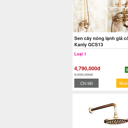
Sen cây nóng lạnh giả c
Kanly GCS13
Loại 1
4,790,000đ
5,550,000đ
Chi tiết
Mua