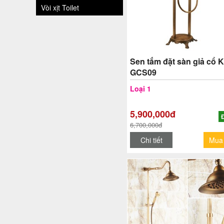
Vòi xịt Toilet
Sen tắm đặt sàn giả cổ 
GCS09
Loại 1
5,900,000đ
6,700,000đ
Chi tiết
Mua