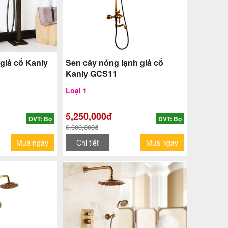
giả cổ Kanly
Sen cây nóng lạnh giả cổ
Kanly GCS11
Loại 1
5,250,000đ
ĐVT: Bộ
ĐVT: Bộ
6,600,000đ
Mua ngay
Chi tiết
Mua ngay