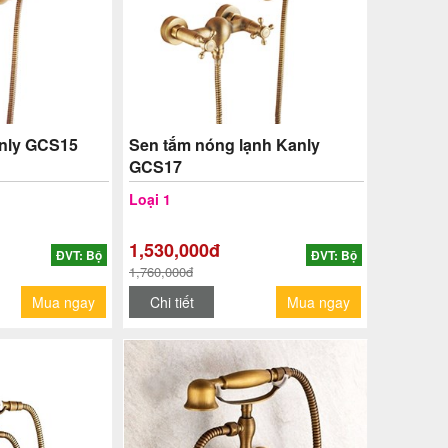
anly GCS15
Sen tắm nóng lạnh Kanly
GCS17
Loại 1
1,530,000đ
ĐVT: Bộ
ĐVT: Bộ
1,760,000đ
Mua ngay
Chi tiết
Mua ngay