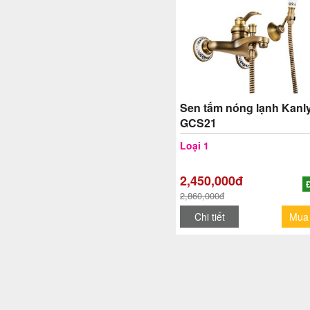
Sen tắm nóng lạnh Kanl
GCS21
Loại 1
2,450,000đ
2,860,000đ
Chi tiết
Mua