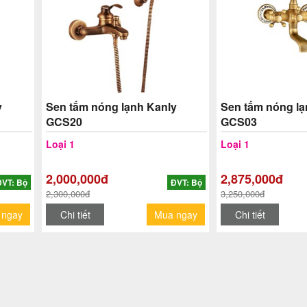
y
Sen tắm nóng lạnh Kanly
Sen tắm nóng lạ
GCS20
GCS03
Loại 1
Loại 1
2,000,000đ
2,875,000đ
ĐVT: Bộ
ĐVT: Bộ
2,300,000đ
3,250,000đ
 ngay
Chi tiết
Mua ngay
Chi tiết