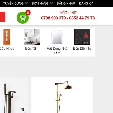
TUYỂN DỤNG
ĐƠN HÀNG
ĐĂNG NHẬP
ĐĂNG KÝ
HOT LINE
0
0798 903 379 - 0352 44 79 78
Cửa Nhựa
Bồn Tắm
Vật Dụng Nhà
Bếp Điện Từ
Tắm