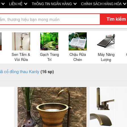
P
LIÊN HỆ
THÔNG TIN NGÂN HÀNG
CHÍNH SÁCH HÀNG HÓA
Tìm kiếm
Sen Tắm &
Gạch Trang
Chậu Rửa
Máy Năng
Vòi Rửa
Trí
Chén
Lượng
iả cổ đồng thau Kanly
(16 sp)