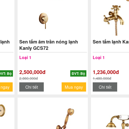
lạnh
Sen tắm âm trần nóng lạnh
Sen tắm lạnh K
Kanly GCS72
Loại 1
Loại 1
2,500,000đ
1,236,000đ
ĐVT: Bộ
ĐVT: Bộ
2,860,000đ
1,480,000đ
 ngay
Chi tiết
Mua ngay
Chi tiết