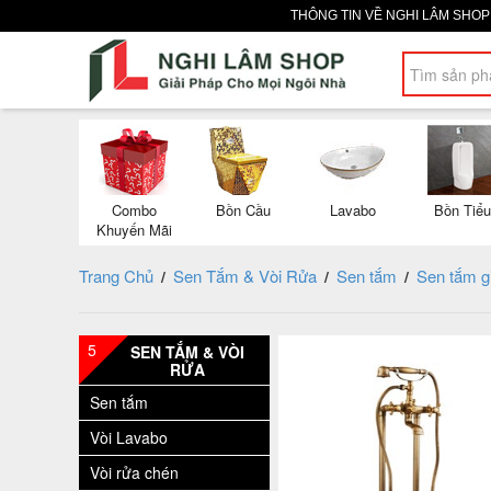
THÔNG TIN VỀ NGHI LÂM SHO
Combo
Bồn Cầu
Lavabo
Bồn Tiểu
Khuyến Mãi
Trang Chủ
Sen Tắm & Vòi Rửa
Sen tắm
Sen tắm g
/
/
/
5
SEN TẮM & VÒI
RỬA
Sen tắm
Vòi Lavabo
Vòi rửa chén