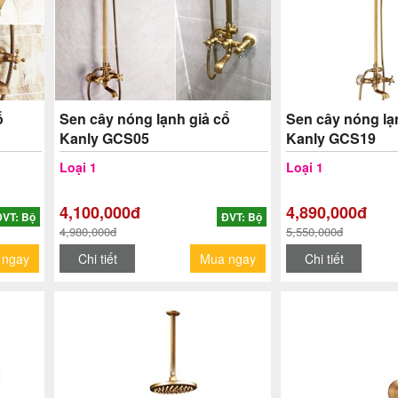
ổ
Sen cây nóng lạnh giả cổ
Sen cây nóng lạ
Kanly GCS05
Kanly GCS19
Loại 1
Loại 1
4,100,000đ
4,890,000đ
ĐVT: Bộ
ĐVT: Bộ
4,980,000đ
5,550,000đ
 ngay
Chi tiết
Mua ngay
Chi tiết