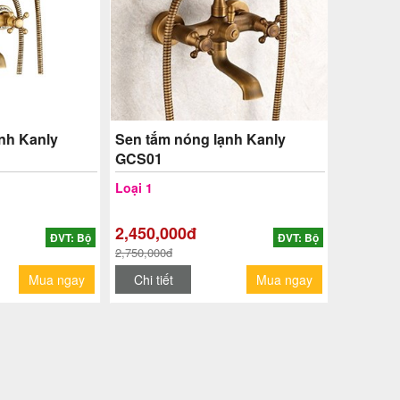
nh Kanly
Sen tắm nóng lạnh Kanly
GCS01
Loại 1
2,450,000đ
ĐVT: Bộ
ĐVT: Bộ
2,750,000đ
Mua ngay
Chi tiết
Mua ngay