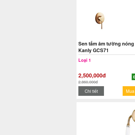
Sen tắm âm tường nóng 
Kanly GCS71
Loại 1
2,500,000đ
2,860,000đ
Chi tiết
Mua