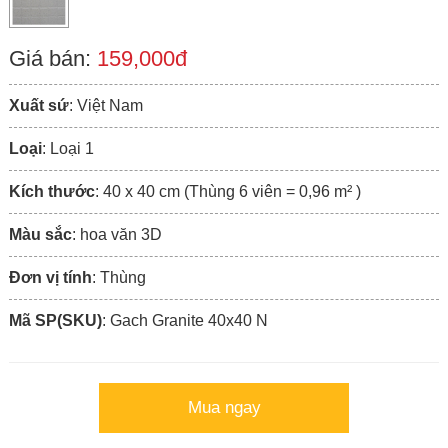
Giá bán:
159,000đ
Xuất sứ
: Việt Nam
Loại
: Loại 1
Kích thước
: 40 x 40 cm (Thùng 6 viên = 0,96 m² )
Màu sắc
: hoa văn 3D
Đơn vị tính
: Thùng
Mã SP(SKU)
: Gach Granite 40x40 N
Mua ngay