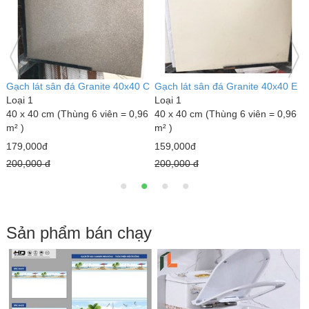
B
Gạch lát sân đá Granite 40x40 C
Gạch lát sân đá Granite 40x40 E
G
Loại 1
Loại 1
L
40 x 40 cm (Thùng 6 viên = 0,96
40 x 40 cm (Thùng 6 viên = 0,96
4
m² )
m² )
m
179,000đ
159,000đ
1
200,000 đ
200,000 đ
Sản phẩm bán chạy