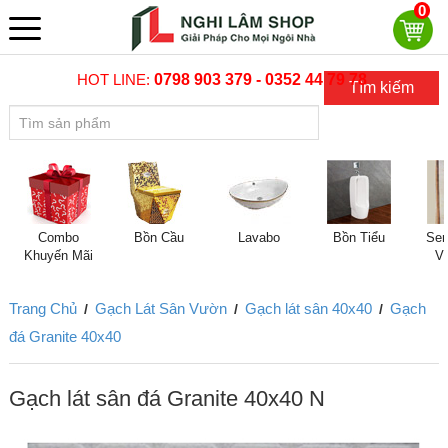
0
HOT LINE:
0798 903 379 - 0352 44 79 78
Tìm kiếm
Combo
Bồn Cầu
Lavabo
Bồn Tiểu
Sen
Khuyến Mãi
V
Trang Chủ
Gạch Lát Sân Vườn
Gạch lát sân 40x40
Gạch
/
/
/
đá Granite 40x40
Gạch lát sân đá Granite 40x40 N