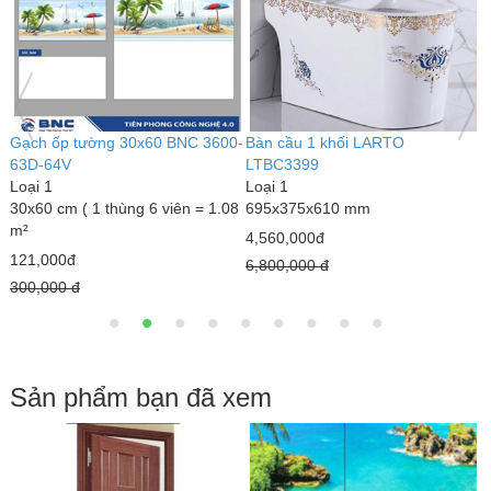
Gạch ốp tường 30x60 BNC 3600-
Bàn cầu 1 khối LARTO
B
63D-64V
LTBC3399
L
Loại 1
Loại 1
L
30x60 cm ( 1 thùng 6 viên = 1.08
695x375x610 mm
6
m²
4,560,000đ
3
121,000đ
6,800,000 đ
4
300,000 đ
Sản phẩm bạn đã xem