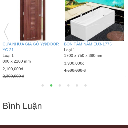
CỬA NHỰA GIẢ GỖ Y@DOOR
BỒN TẮM NẰM EU3-1775
B
YC 21
Loại 1
t
Loại 1
1700 x 750 x 390mm
L
800 x 2100 mm
E
3,900,000đ
2,100,000đ
7
4,500,000 đ
2,300,000 đ
1
Bình Luận