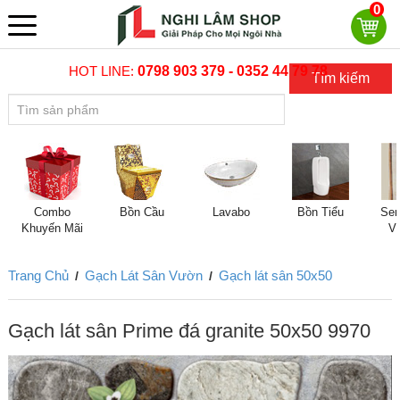
0
HOT LINE:
0798 903 379 - 0352 44 79 78
Tìm kiếm
Combo
Bồn Cầu
Lavabo
Bồn Tiểu
Sen
Khuyến Mãi
V
Trang Chủ
Gạch Lát Sân Vườn
Gạch lát sân 50x50
/
/
Gạch lát sân Prime đá granite 50x50 9970