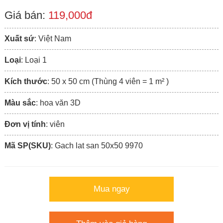
Giá bán:
119,000đ
Xuất sứ
: Việt Nam
Loại
: Loại 1
Kích thước
: 50 x 50 cm (Thùng 4 viên = 1 m² )
Màu sắc
: hoa văn 3D
Đơn vị tính
: viên
Mã SP(SKU)
: Gach lat san 50x50 9970
Mua ngay