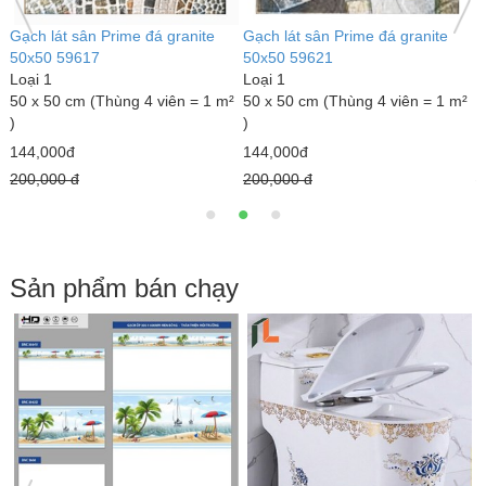
Gạch lát sân Prime đá granite
Gạch lát sân Prime đá granite
G
50x50 59617
50x50 59621
5
Loại 1
Loại 1
L
²
50 x 50 cm (Thùng 4 viên = 1 m²
50 x 50 cm (Thùng 4 viên = 1 m²
5
)
)
)
144,000đ
144,000đ
1
200,000 đ
200,000 đ
2
Sản phẩm bán chạy