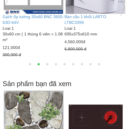
Gạch ốp tường 30x60 BNC 3600-
Bàn cầu 1 khối LARTO
B
63D-64V
LTBC3399
L
Loại 1
Loại 1
L
30x60 cm ( 1 thùng 6 viên = 1.08
695x375x610 mm
6
m²
4,560,000đ
3
121,000đ
6,800,000 đ
4
300,000 đ
Sản phẩm bạn đã xem