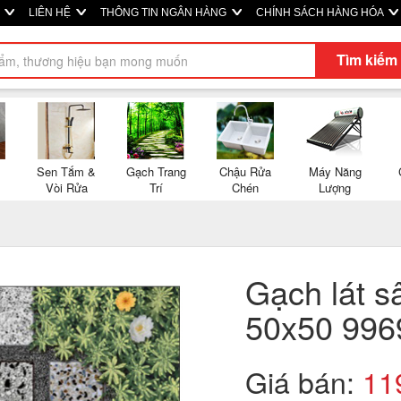
P
LIÊN HỆ
THÔNG TIN NGÂN HÀNG
CHÍNH SÁCH HÀNG HÓA
Tìm kiếm
Sen Tắm &
Gạch Trang
Chậu Rửa
Máy Năng
Vòi Rửa
Trí
Chén
Lượng
Gạch lát s
50x50 996
Giá bán:
11