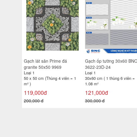
Gạch lát sân Prime đá
Gạch ốp tường 30x60 BN
granite 50x50 9969
3622-23D-24
Loại 1
Loại 1
50 x 50 cm (Thùng 4 viên = 1
30x60 cm ( 1 thùng 6 viên =
m² )
1.08 m²
119,000đ
121,000đ
200,000 đ
300,000 đ