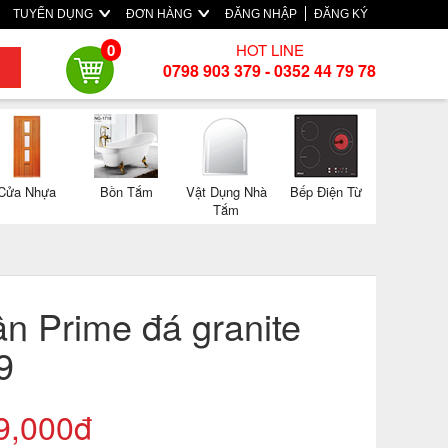
TUYỂN DỤNG
ĐƠN HÀNG
ĐĂNG NHẬP
ĐĂNG KÝ
HOT LINE
0
0798 903 379 - 0352 44 79 78
Cửa Nhựa
Bồn Tắm
Vật Dụng Nhà
Bếp Điện Từ
Tắm
ân Prime đá granite
9
9,000đ