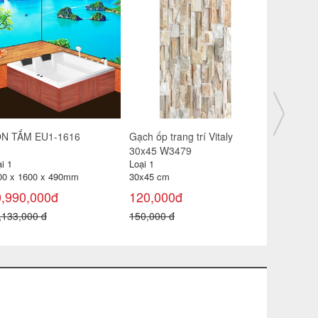
n cầu giá rẻ Minh Long tay
Gạch ốp trang trí Vitaly
Gạch lát s
t
30x45 W3480
4606
i 1
Loại 1
Loại 1
30x45 cm
40 x 40 cm
50,000đ
0,96 m² )
120,000đ
0,000 đ
105,000
150,000 đ
150,000 đ