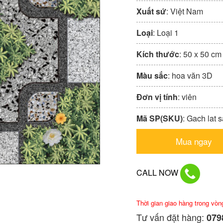
Xuất sứ
: Việt Nam
Loại
: Loại 1
Kích thước
: 50 x 50 cm
Màu sắc
: hoa văn 3D
Đơn vị tính
: viên
Mã SP(SKU)
: Gach lat
Mua ngay
CALL NOW
Thời gian giao hàng trong vòn
Tư vấn đặt hàng:
0798