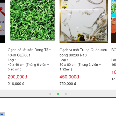
Gương Viglacera VG833
Combo 6
Bồ
(VSDG3)
gạ
Loại 1
Loại 1
Loạ
500 x 700 x 5mm
6 món
5
470,000đ
1,350,000đ
80
550,000 đ
1,600,000 đ