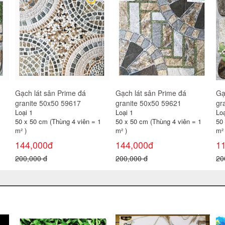
Gạch lát sân Prime đá
Gạch lát sân Prime đá
Gạ
granite 50x50 59617
granite 50x50 59621
gr
Loại 1
Loại 1
Loạ
1
50 x 50 cm (Thùng 4 viên = 1
50 x 50 cm (Thùng 4 viên = 1
50
m² )
m² )
m² 
144,000đ
144,000đ
1
200,000 đ
200,000 đ
20