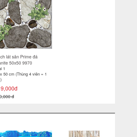
ch lát sân Prime đá
anite 50x50 9970
i 1
 x 50 cm (Thùng 4 viên = 1
)
19,000đ
0,000 đ