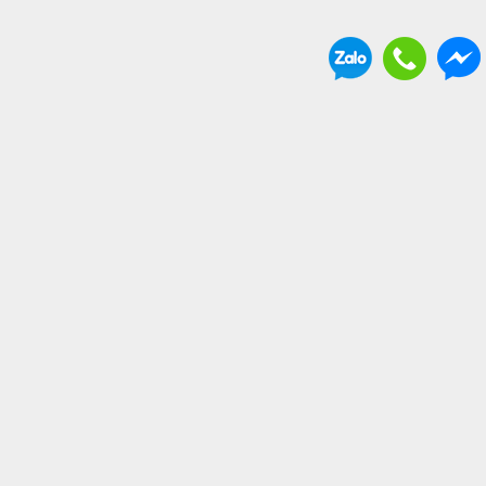
THÔNG TIN BỔ ÍCH
. Vận chuyển và giao nhận
. Chính sách bảo hành
. Hình thức thanh toán
. Chính sách hoàn tiền đổi trả hàng
. Chính sách bảo mật
. Thông tin chủ sở hữu Website
. Liên hệ
. Về chúng tôi