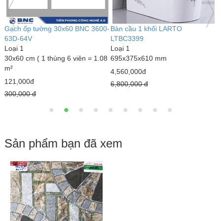
Gạch ốp tường 30x60 BNC 3600-
Bàn cầu 1 khối LARTO
B
63D-64V
LTBC3399
L
Loại 1
Loại 1
L
30x60 cm ( 1 thùng 6 viên = 1.08
695x375x610 mm
6
m²
4,560,000đ
3
121,000đ
6,800,000 đ
4
300,000 đ
Sản phẩm bạn đã xem