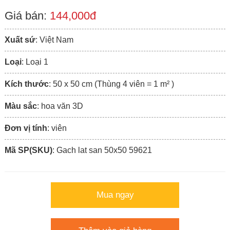
Giá bán:
144,000đ
Xuất sứ
: Việt Nam
Loại
: Loại 1
Kích thước
: 50 x 50 cm (Thùng 4 viên = 1 m² )
Màu sắc
: hoa văn 3D
Đơn vị tính
: viên
Mã SP(SKU)
: Gach lat san 50x50 59621
Mua ngay