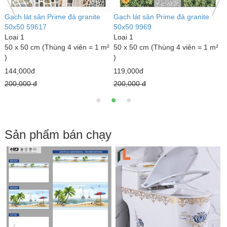
Gạch lát sân Prime đá granite
Gạch lát sân Prime đá granite
G
50x50 59617
50x50 9969
5
Loại 1
Loại 1
L
²
50 x 50 cm (Thùng 4 viên = 1 m²
50 x 50 cm (Thùng 4 viên = 1 m²
5
)
)
)
144,000đ
119,000đ
1
200,000 đ
200,000 đ
2
Sản phẩm bán chạy