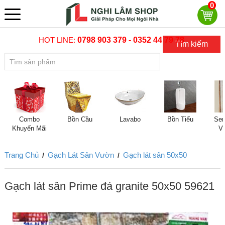
0
HOT LINE:
0798 903 379 - 0352 44 79 78
Tìm kiếm
Combo
Bồn Cầu
Lavabo
Bồn Tiểu
Sen
Khuyến Mãi
V
Trang Chủ
Gạch Lát Sân Vườn
Gạch lát sân 50x50
/
/
Gạch lát sân Prime đá granite 50x50 59621