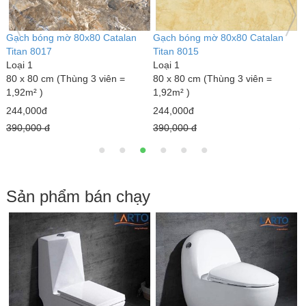
Gạch bóng mờ 80x80 Catalan
Gạch bóng mờ 80x80 Catalan
G
Titan 8017
Titan 8015
T
Loại 1
Loại 1
L
80 x 80 cm (Thùng 3 viên =
80 x 80 cm (Thùng 3 viên =
8
1,92m² )
1,92m² )
1
244,000đ
244,000đ
2
390,000 đ
390,000 đ
3
Sản phẩm bán chạy