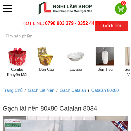
0
HOT LINE:
0798 903 379 - 0352 44 79 78
Tìm kiếm
Combo
Bồn Cầu
Lavabo
Bồn Tiểu
Sen
Khuyến Mãi
V
Trang Chủ
Gạch Lát Nền
Gạch Catalan
Catalan 80x80
/
/
/
Gạch lát nền 80x80 Catalan 8034