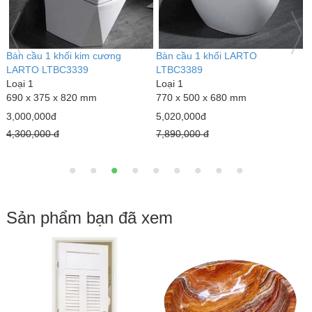
Bàn cầu 1 khối kim cương
Bàn cầu 1 khối LARTO
G
LARTO LTBC3339
LTBC3389
L
Loại 1
Loại 1
6
690 x 375 x 820 mm
770 x 500 x 680 mm
1
3,000,000đ
5,020,000đ
1
4,300,000 đ
7,890,000 đ
1
Sản phẩm bạn đã xem