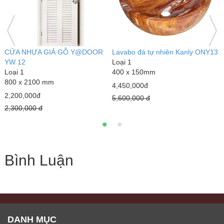
ng
CỬA NHỰA GIẢ GỖ Y@DOOR
Lavabo đá tự nhiên Kanly ONY13
G
YW 12
Loại 1
L
Loại 1
400 x 150mm
1
800 x 2100 mm
0
4,450,000đ
2,200,000đ
2
5,600,000 đ
2,300,000 đ
2
Bình Luận
DANH MỤC