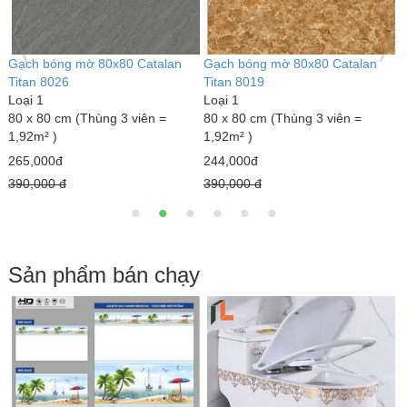
Gạch bóng mờ 80x80 Catalan
Gạch bóng mờ 80x80 Catalan
G
Titan 8026
Titan 8019
T
Loại 1
Loại 1
L
80 x 80 cm (Thùng 3 viên =
80 x 80 cm (Thùng 3 viên =
8
1,92m² )
1,92m² )
1
265,000đ
244,000đ
2
390,000 đ
390,000 đ
3
Sản phẩm bán chạy