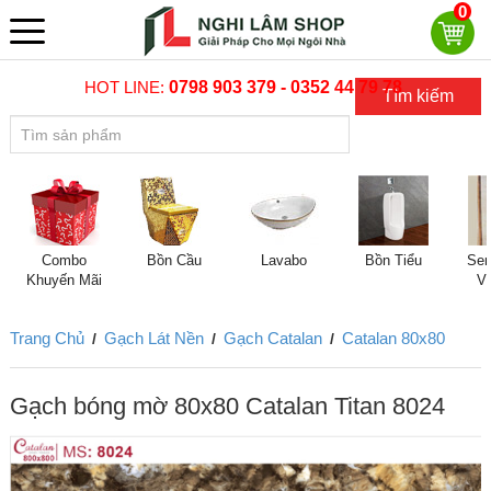
0
HOT LINE:
0798 903 379 - 0352 44 79 78
Tìm kiếm
Combo
Bồn Cầu
Lavabo
Bồn Tiểu
Sen
Khuyến Mãi
V
Trang Chủ
Gạch Lát Nền
Gạch Catalan
Catalan 80x80
/
/
/
Gạch bóng mờ 80x80 Catalan Titan 8024