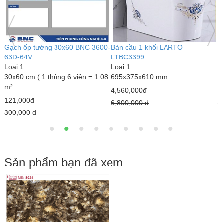
Gạch ốp tường 30x60 BNC 3600-
Bàn cầu 1 khối LARTO
B
63D-64V
LTBC3399
L
Loại 1
Loại 1
L
30x60 cm ( 1 thùng 6 viên = 1.08
695x375x610 mm
6
m²
4,560,000đ
3
121,000đ
6,800,000 đ
4
300,000 đ
Sản phẩm bạn đã xem