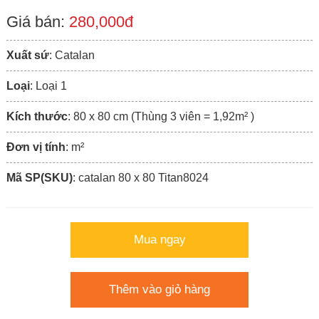
Giá bán:
280,000đ
Xuất sứ
: Catalan
Loại
: Loại 1
Kích thước
: 80 x 80 cm (Thùng 3 viên = 1,92m² )
Đơn vị tính
: m²
Mã SP(SKU)
: catalan 80 x 80 Titan8024
Mua ngay
Thêm vào giỏ hàng