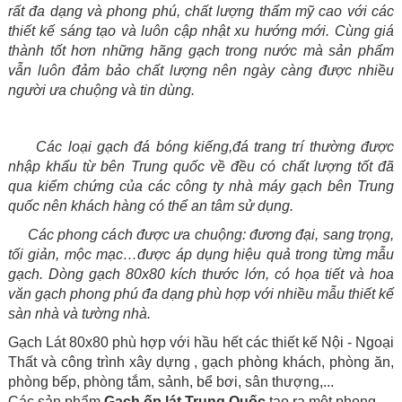
rất đa dạng và phong phú, chất lượng thẩm mỹ cao với các
thiết kế sáng tạo và luôn cập nhật xu hướng mới. C
ùng giá
thành tốt hơn những hãng gạch trong nước
mà sản phẩm
vẫn luôn đảm bảo chất lượng nên ngày càng được nhiều
người ưa chuộng và tin dùng.
Các loại gạch đá bóng kiếng,đá trang trí thường được
nhập khẩu từ bên Trung quốc về đều có chất lượng tốt đã
qua kiểm chứng của các công ty nhà máy gạch bên Trung
quốc nên khách hàng có thể an tâm sử dụng.
Các phong cách được ưa chuộng: đương đại, sang trọng,
tối giản, mộc mạc…được áp dụng hiệu quả trong từng mẫu
gạch. Dòng gạch 80x80 kích thước lớn, có họa tiết và hoa
văn gạch phong phú đa dạng phù hợp với nhiều mẫu thiết kế
sàn nhà và tường nhà.
Gạch Lát 80x80 phù hợp với hầu hết các thiết kế Nội - Ngoại
Thất và công trình xây dựng , gạch phòng khách, phòng ăn,
phòng bếp, phòng tắm, sảnh, bể bơi, sân thượng,...
Các sản phẩm
Gạch ốp lát Trung Quốc
tạo ra một phong