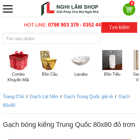
0
HOT LINE:
0798 903 379 - 0352 44 79 78
Tìm kiếm
Combo
Bồn Cầu
Lavabo
Bồn Tiểu
Sen
Khuyến Mãi
V
Trang Chủ
Gạch Lát Nền
Gạch Trung Quốc giá rẻ
Gạch
/
/
/
80x80
Gạch bóng kiếng Trung Quốc 80x80 đỏ trơn