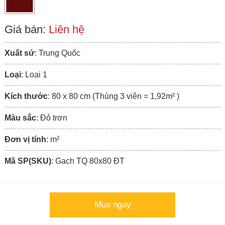
Giá bán:
Liên hệ
Xuất sứ
: Trung Quốc
Loại
: Loại 1
Kích thước
: 80 x 80 cm (Thùng 3 viên = 1,92m² )
Màu sắc
: Đỏ trơn
Đơn vị tính
: m²
Mã SP(SKU)
: Gach TQ 80x80 ÐT
Mua ngay