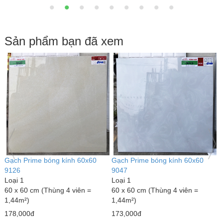
Sản phẩm bạn đã xem
x60
Gạch Prime bóng kính 60x60
Gạch bóng kiếng Trung Quố
9047
80x80 đỏ trơn
Loại 1
Loại 1
 =
60 x 60 cm (Thùng 4 viên =
80 x 80 cm (Thùng 3 viên =
1,44m²)
1,92m² )
173,000đ
Giá bán:
Liên hệ