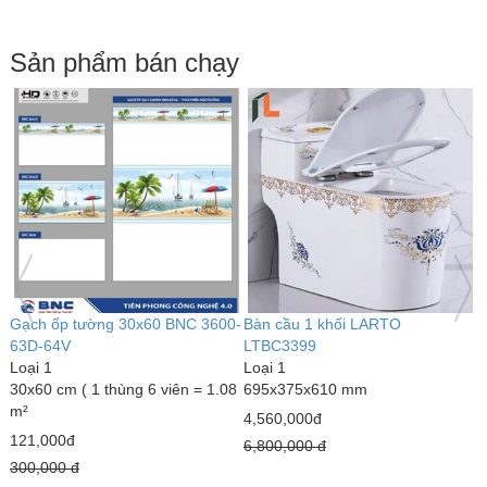
Sản phẩm bán chạy
 cầu 1 khối LARTO
Bàn cầu 1 khối kim cương
Bàn c
BC3399
LARTO LTBC3339
LTBC
i 1
Loại 1
Loại 1
5x375x610 mm
690 x 375 x 820 mm
770 x
60,000đ
3,000,000đ
5,020
00,000 đ
4,300,000 đ
7,890,