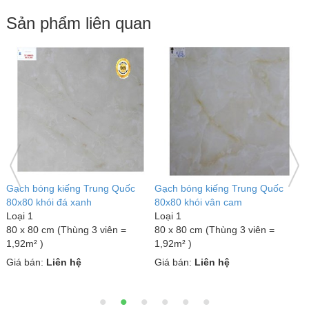
Sản phẩm liên quan
Trung Quốc
Gạch bóng kiếng Trung Quốc
Gạch bóng kiếng Tru
m
80x80 xám lông thú
80x80 vân kim cương
Loại 1
Loại 1
3 viên =
80 x 80 cm (Thùng 3 viên =
80 x 80 cm (Thùng 3 
1,92m² )
1,92m² )
Giá bán:
Liên hệ
Giá bán:
Liên hệ