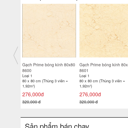
ính 80x80
Gạch Prime bóng kính 80x80
Gạch Prime bóng kính 80
8803
8804
Loại 1
Loại 1
 viên =
80 x 80 cm (Thùng 3 viên =
80 x 80 cm (Thùng 3 viên =
1,92m²)
1,92m²)
258,000đ
318,000đ
320,000 đ
380,000 đ
Sản phẩm bán chạy