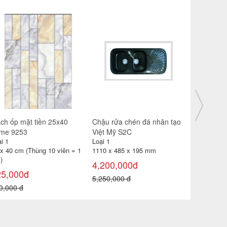
ậu rửa chén đá nhân tạo
Gạch Prime 50x50 2064
Gạch Prim
ệt Mỹ S2C
i 1
Loại 1
Loại 1
10 x 485 x 195 mm
50 x 50 cm (Thùng 4 viên =
80 x 80 cm
1m²)
1,92m²)
200,000đ
106,000đ
276,000
250,000 đ
120,000 đ
320,000 đ