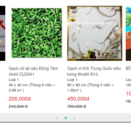
Gương Viglacera VG833
Combo 6
Bồ
(VSDG3)
gạ
Loại 1
Loại 1
Loạ
500 x 700 x 5mm
6 món
5
470,000đ
1,350,000đ
80
550,000 đ
1,600,000 đ