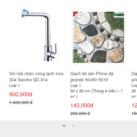
ox
Gạch lát sân Prime đá
Gạch ốp mặt tiền 25x40
Ch
granite 50x50 5619
prime 9253
Vi
Loại 1
Loại 1
Loạ
50 x 50 cm (Thùng 4 viên = 1
25 x 40 cm (Thùng 10 viên = 1
11
m² )
m² )
4,
143,000đ
125,000đ
5,
200,000 đ
150,000 đ