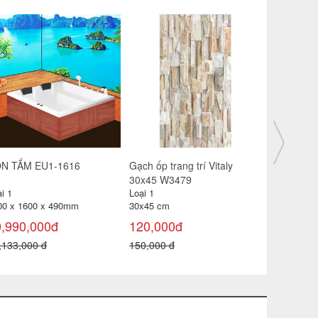
n cầu giá rẻ Minh Long tay
Gạch ốp trang trí Vitaly
Gạch lát s
t
30x45 W3480
4606
i 1
Loại 1
Loại 1
30x45 cm
40 x 40 cm
50,000đ
0,96 m² )
120,000đ
0,000 đ
105,000
150,000 đ
150,000 đ