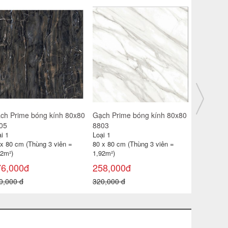
ch Prime bóng kính 80x80
Gạch Prime bóng kính 80x80
Gạch Prim
07
8810
8600
i 1
Loại 1
Loại 1
 x 80 cm (Thùng 3 viên =
80 x 80 cm (Thùng 3 viên =
80 x 80 cm
92m²)
1,92m²)
1,92m²)
70,000đ
268,000đ
276,000
0,000 đ
320,000 đ
320,000 đ