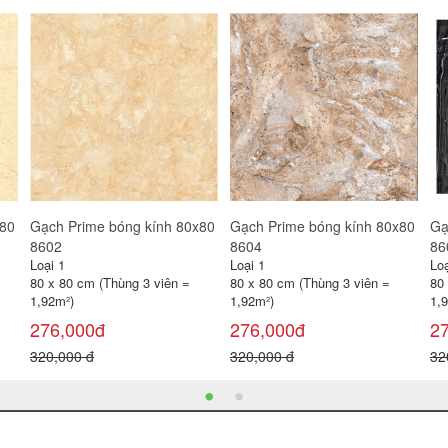
x80
Gạch Prime bóng kính 80x80
Gạch Prime bóng kính 80x80
Gạ
8805
8806
88
Loại 1
Loại 1
Loạ
80 x 80 cm (Thùng 3 viên =
80 x 80 cm (Thùng 3 viên =
80
1,92m²)
1,92m²)
1,
278,000đ
258,000đ
2
320,000 đ
320,000 đ
32