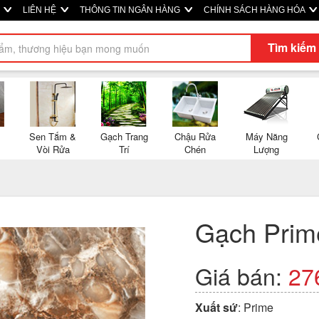
P
LIÊN HỆ
THÔNG TIN NGÂN HÀNG
CHÍNH SÁCH HÀNG HÓA
Tìm kiếm
Sen Tắm &
Gạch Trang
Chậu Rửa
Máy Năng
Vòi Rửa
Trí
Chén
Lượng
Gạch Prim
Giá bán:
27
Xuất sứ
: Prime