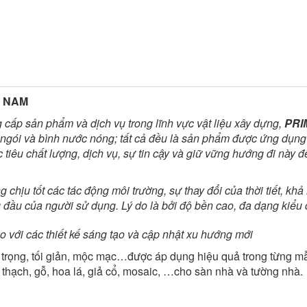
T NAM
cấp sản phẩm và dịch vụ trong lĩnh vực vật liệu xây dựng,
PRI
ngói và bình nước nóng; tất cả đều là sản phẩm được ứng dụng cô
tiêu chất lượng, dịch vụ, sự tin cậy và giữ vững hướng đi này để
ịu tốt các tác động môi trường, sự thay đổi của thời tiết, khả 
àng đầu của người sử dụng. Lý do là bởi độ bền cao, đa dạng kiể
 với các thiết kế sáng tạo và cập nhật xu hướng mới
trọng, tối giản, mộc mạc…được áp dụng hiệu quả trong từng mẫ
 thạch, gỗ, hoa lá, giả cổ, mosaic, …cho sàn nhà và tường nhà.