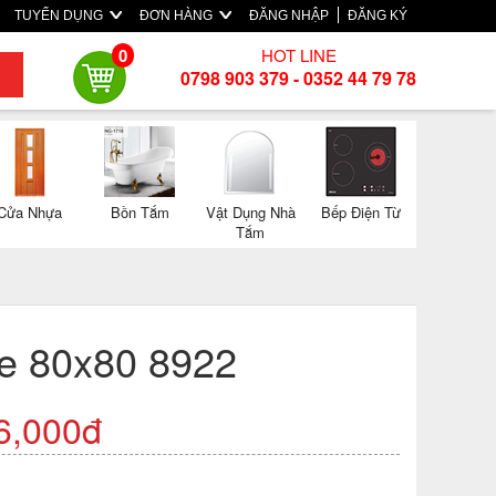
TUYỂN DỤNG
ĐƠN HÀNG
ĐĂNG NHẬP
ĐĂNG KÝ
HOT LINE
0
0798 903 379 - 0352 44 79 78
Cửa Nhựa
Bồn Tắm
Vật Dụng Nhà
Bếp Điện Từ
Tắm
e 80x80 8922
6,000đ