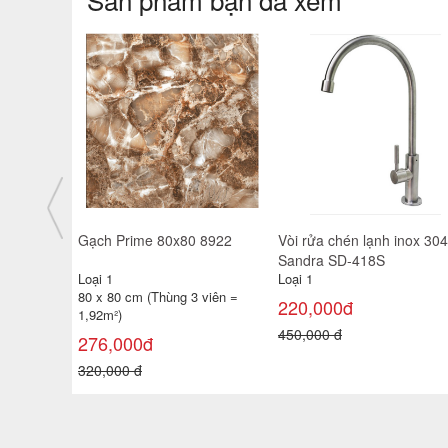
 8922
Vòi rửa chén lạnh inox 304
Vòi rửa chén nóng lạnh in
Sandra SD-418S
304 Sandra SD-314
Loại 1
Loại 1
 viên =
220,000đ
900,000đ
450,000 đ
1,400,000 đ