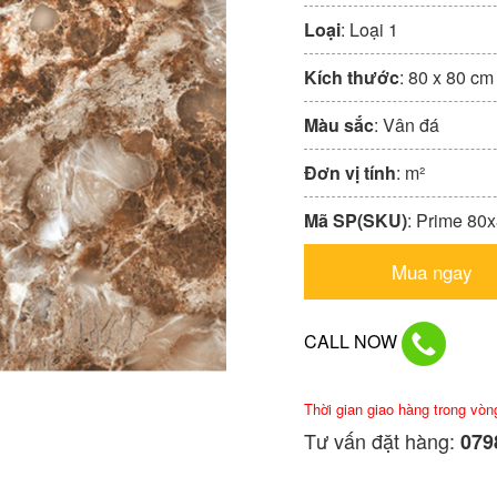
Loại
: Loại 1
Kích thước
: 80 x 80 cm
Màu sắc
: Vân đá
Đơn vị tính
: m²
Mã SP(SKU)
: Prime 80
Mua ngay
CALL NOW
Thời gian giao hàng trong vòn
Tư vấn đặt hàng:
0798