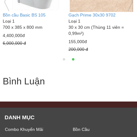
Gạch Prime 60x60 9666
Lavabo mạ vàng Napolon 3005
Loại 1
450 x 400 x 145 mm
60 x 60 cm (Thùng 4 viên =
1,900,000đ
1,44m²)
2,500,000 đ
148,000đ
200,000 đ
Bình Luận
DANH MỤC
Combo Khuyến Mãi
Bồn Cầu