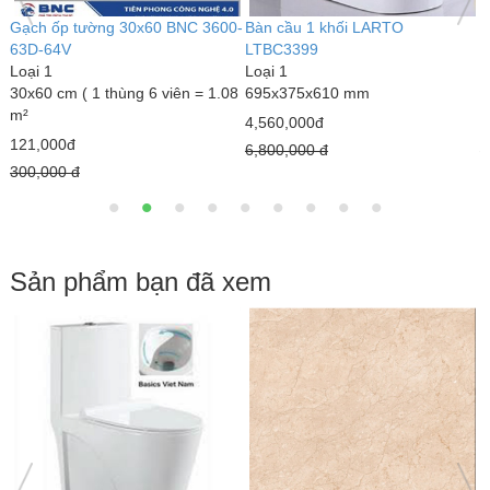
Bàn cầu 1 khối kim cương
Bàn cầu 1 khối LARTO
LARTO LTBC3339
LTBC3389
Loại 1
Loại 1
690 x 375 x 820 mm
770 x 500 x 680 mm
3,000,000đ
5,020,000đ
4,300,000 đ
7,890,000 đ
Sản phẩm bạn đã xem