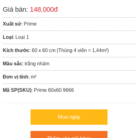
Giá bán:
148,000đ
Xuất sứ
: Prime
Loại
: Loại 1
Kích thước
: 60 x 60 cm (Thùng 4 viên = 1,44m²)
Màu sắc
: trắng nhám
Đơn vị tính
: m²
Mã SP(SKU)
: Prime 60x60 9666
Mua ngay