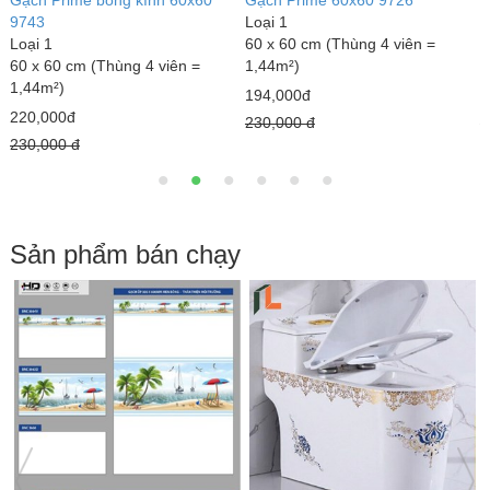
Gạch Prime 60x60 9711
Gạch Prime 60x60 9625
G
Loại 1
Loại 1
L
60 x 60 cm (Thùng 4 viên =
60 x 60 cm (Thùng 4 viên =
6
1,44m²)
1,44m²)
1
173,000đ
220,000đ
230,000 đ
230,000 đ
2
Sản phẩm bán chạy