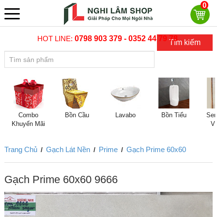
0
HOT LINE:
0798 903 379 - 0352 44 79 78
Tìm kiếm
Combo
Bồn Cầu
Lavabo
Bồn Tiểu
Sen
Khuyến Mãi
V
Trang Chủ
Gạch Lát Nền
Prime
Gạch Prime 60x60
/
/
/
Gạch Prime 60x60 9666