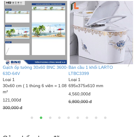
Bàn cầu 1 khối kim cương
Bàn cầu 1 khối LARTO
G
LARTO LTBC3339
LTBC3389
L
Loại 1
Loại 1
6
690 x 375 x 820 mm
770 x 500 x 680 mm
1
3,000,000đ
5,020,000đ
1
4,300,000 đ
7,890,000 đ
1