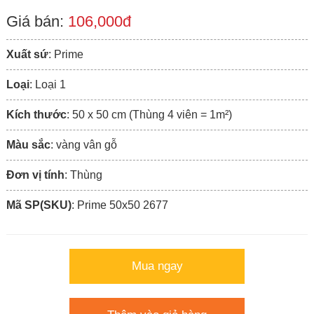
Giá bán:
106,000đ
Xuất sứ
: Prime
Loại
: Loại 1
Kích thước
: 50 x 50 cm (Thùng 4 viên = 1m²)
Màu sắc
: vàng vân gỗ
Đơn vị tính
: Thùng
Mã SP(SKU)
: Prime 50x50 2677
Mua ngay