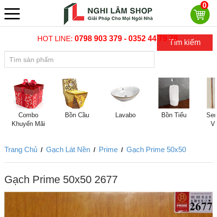
0
HOT LINE:
0798 903 379 - 0352 44 79 78
Tìm kiếm
Combo
Bồn Cầu
Lavabo
Bồn Tiểu
Sen
Khuyến Mãi
V
Trang Chủ
Gạch Lát Nền
Prime
Gạch Prime 50x50
/
/
/
Gạch Prime 50x50 2677