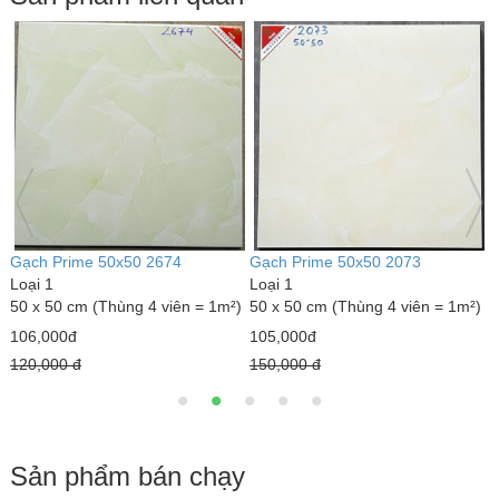
Gạch Prime 50x50 2065
Gạch Prime 50x50 2071
G
Loại 1
Loại 1
L
)
50 x 50 cm (Thùng 4 viên = 1m²)
50 x 50 cm (Thùng 4 viên = 1m²)
5
105,000đ
105,000đ
1
150,000 đ
150,000 đ
1
Sản phẩm bán chạy