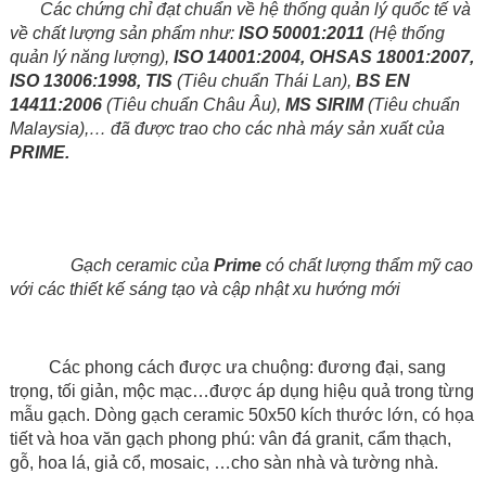
Các chứng chỉ đạt chuẩn về hệ thống quản lý quốc tế và
về chất lượng sản phẩm như:
ISO 50001:2011
(Hệ thống
quản lý năng lượng),
ISO 14001:2004, OHSAS 18001:2007,
ISO 13006:1998, TIS
(Tiêu chuẩn Thái Lan),
BS EN
14411:2006
(Tiêu chuẩn Châu Âu),
MS SIRIM
(Tiêu chuẩn
Malaysia),… đã được trao cho các nhà máy sản xuất của
PRIME.
Gạch ceramic của
Prime
có chất lượng thẩm mỹ cao
với các thiết kế sáng tạo và cập nhật xu hướng mới
Các phong cách được ưa chuộng: đương đại, sang
trọng, tối giản, mộc mạc…được áp dụng hiệu quả trong từng
mẫu gạch. Dòng gạch ceramic 50x50 kích thước lớn, có họa
tiết và hoa văn gạch phong phú: vân đá granit, cẩm thạch,
gỗ, hoa lá, giả cổ, mosaic, …cho sàn nhà và tường nhà.