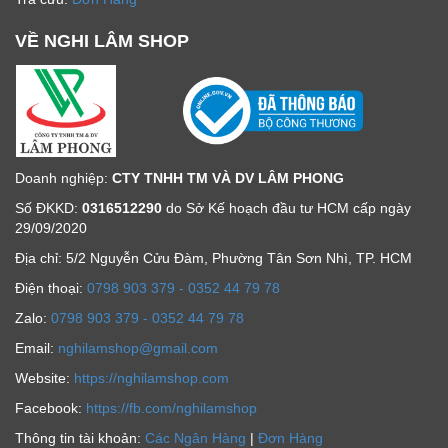
VỀ NGHI LÂM SHOP
Doanh nghiệp:
CTY TNHH TM VÀ DV LÂM PHONG
Số ĐKKD:
0316512290
do Sở Kế hoạch đầu tư HCM cấp ngày
29/09/2020
Địa chỉ: 5/2 Nguyễn Cửu Đàm, Phường Tân Sơn Nhì, TP. HCM
Ðiện thoại:
0798 903 379 - 0352 44 79 78
Zalo:
0798 903 379 - 0352 44 79 78
Email:
nghilamshop@gmail.com
Website:
https://nghilamshop.com
Facebook:
https://fb.com/nghilamshop
Thông tin tài khoản:
Các Ngân Hàng
|
Đơn Hàng