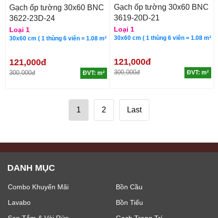
Gạch ốp tường 30x60 BNC
Gạch ốp tường 30x60 BNC
3619-20D-21
3622-23D-24
Loại 1
Loại 1
30x60 cm ( 1 thùng 6 viên = 1.08 m²
30x60 cm ( 1 thùng 6 viên = 1.08 m²
121,000đ
121,000đ
300,000đ
300,000đ
ĐVT: m²
ĐVT: m²
1
2
Last
DANH MỤC
Combo Khuyến Mãi
Bồn Cầu
Lavabo
Bồn Tiểu