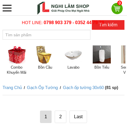
0
HOT LINE:
0798 903 379 - 0352 44 79 78
Tìm kiếm
Combo
Bồn Cầu
Lavabo
Bồn Tiểu
Sen
Khuyến Mãi
V
Trang Chủ
Gạch Ốp Tường
Gạch ốp tường 30x60
(81 sp)
/
/
1
2
Last