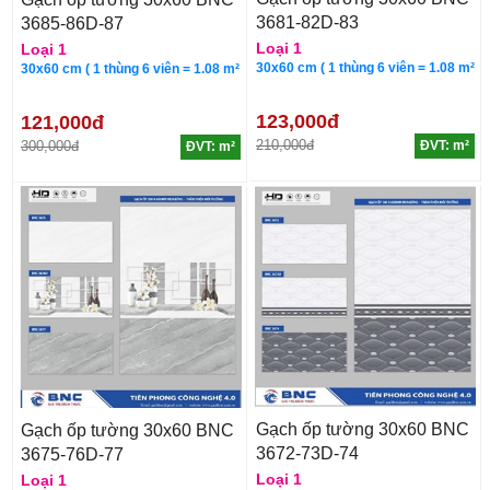
3681-82D-83
3685-86D-87
Loại 1
Loại 1
30x60 cm ( 1 thùng 6 viên = 1.08 m²
30x60 cm ( 1 thùng 6 viên = 1.08 m²
123,000đ
121,000đ
210,000đ
300,000đ
ĐVT: m²
ĐVT: m²
Gạch ốp tường 30x60 BNC
Gạch ốp tường 30x60 BNC
3672-73D-74
3675-76D-77
Loại 1
Loại 1