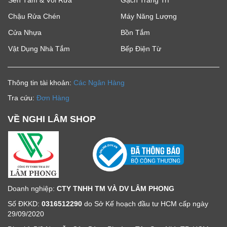
Sen Tắm & Vòi Rửa
Gạch Trang Trí
Chậu Rửa Chén
Máy Năng Lượng
Cửa Nhựa
Bồn Tắm
Vật Dụng Nhà Tắm
Bếp Điện Từ
Thông tin tài khoản:
Các Ngân Hàng
Tra cứu:
Đơn Hàng
VỀ NGHI LÂM SHOP
Doanh nghiệp:
CTY TNHH TM VÀ DV LÂM PHONG
Số ĐKKD:
0316512290
do Sở Kế hoạch đầu tư HCM cấp ngày
29/09/2020