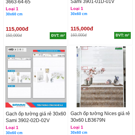
Sami 3901-01D-01V
3663-64-65
Loại 1
Loại 1
30x60 cm
30x60 cm
115,000đ
115,000đ
160,000đ
150,000đ
ĐVT: m²
ĐVT: m²
Gạch ốp tường Nices giá rẻ
Gạch ốp tường giá rẻ 30x60
30x60 LB3679N
Sami 3902-02D-02V
Loại 1
Loại 1
30x60 cm
30x60 cm