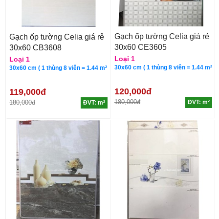
Gạch ốp tường Celia giá rẻ
Gạch ốp tường Celia giá rẻ
30x60 CE3605
30x60 CB3608
Loại 1
Loại 1
30x60 cm ( 1 thùng 8 viên = 1.44 m²
30x60 cm ( 1 thùng 8 viên = 1.44 m²
120,000đ
119,000đ
180,000đ
180,000đ
ĐVT: m²
ĐVT: m²